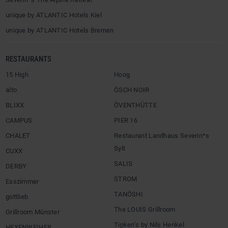
unique by ATLANTIC Hotels Kiel
unique by ATLANTIC Hotels Bremen
RESTAURANTS
15 High
Hoog
alto
ÖSCH NOIR
BLIXX
ÖVENTHÜTTE
CAMPUS
PIER 16
CHALET
Restaurant Landhaus Severin*s
Sylt
CUXX
SALIS
DERBY
STROM
Esszimmer
TANÖSHI
gottlieb
The LOUIS Grillroom
Grillroom Münster
Tipken’s by Nils Henkel
HEXENWEIHER