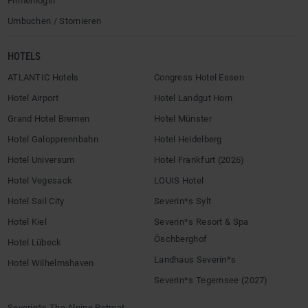
Firmenlogin
Umbuchen / Stornieren
HOTELS
ATLANTIC Hotels
Congress Hotel Essen
Hotel Airport
Hotel Landgut Horn
Grand Hotel Bremen
Hotel Münster
Hotel Galopprennbahn
Hotel Heidelberg
Hotel Universum
Hotel Frankfurt (2026)
Hotel Vegesack
LOUIS Hotel
Hotel Sail City
Severin*s Sylt
Hotel Kiel
Severin*s Resort & Spa
Öschberghof
Hotel Lübeck
Landhaus Severin*s
Hotel Wilhelmshaven
Severin*s Tegernsee (2027)
Severin*s The Alpine Retreat