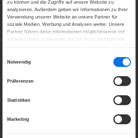
zu können und die Zugriffe auf unsere Website zu
analysieren. Außerdem geben wir Informationen zu Ihrer
Verwendung unserer Website an unsere Partner für
soziale Medien, Werbung und Analysen weiter. Unsere
Partner führen diese Informationen möglicherweise mit
weiteren Daten zusammen, die Sie Ihnen bereitgestellt
haben oder die sie im Rahmen Ihrer Nutzung der Dienste
gesammelt haben.
Einwilligungsauswahl
Notwendig
DB-VERANSTALTUNGSTICKET
Präferenzen
Bei An- und Abreise mit dem Zug Arbeiten, Entspannen
oder Genießen – mit 100% Ökostrom im Fernverkehr.
Statistiken
V
Marketing
Mehr erfahren