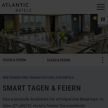
Men
SMART
TAGEN & FEIERN
Menü öffnen/schließ
TAGEN & FEIERN
Tagen
&
Feiern
WIR FÜHREN IHRE VERANSTALTUNG ZUM ERFOLG
Navigation
SMART TAGEN & FEIERN
Das passende Ambiente für erfolgreiche Meetings: In
allen ATLANTIC Hotels finden Sie exzellente