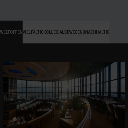
WELTOFFEN
VIELFÄLTIG
KOLLEGIAL
BEWEGEND
NACHHALTIG