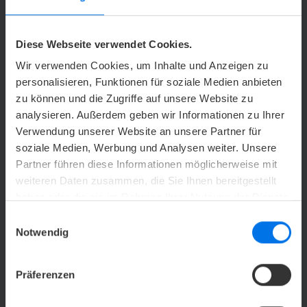
1
/
7
Diversity Tafel im ATLANTIC Grand Hotel Bremen
Diese Webseite verwendet Cookies.
BEST PRACTICE AUS DER HOTELLERIE
Wir verwenden Cookies, um Inhalte und Anzeigen zu
personalisieren, Funktionen für soziale Medien anbieten
WIR LEBEN DIVERSITY!
zu können und die Zugriffe auf unsere Website zu
analysieren. Außerdem geben wir Informationen zu Ihrer
In den ATLANTIC Hotels ist der interkulturelle Dialog
Verwendung unserer Website an unsere Partner für
gelebte Realität, da in unserem Team das
soziale Medien, Werbung und Analysen weiter. Unsere
Grundverständnis der kulturellen Vielfalt den Erfolg
Partner führen diese Informationen möglicherweise mit
unseres Unternehmens sichert. Die ATLANTIC Hotels
weiteren Daten zusammen, die Sie Ihnen bereitgestellt
beschäftigen mehr als 90 verschiedene Nationalitäten
haben oder die sie im Rahmen Ihrer Nutzung der Dienste
mit unterschiedlichen Charakteren und Kulturen,
gesammelt haben.
Einwilligungsauswahl
bieten Menschen mit Fluchterfahrung neue
Notwendig
Perspektiven in qualifizierten Ausbildungsberufen und
achten auf den nachhaltigen Umgang mit Ressourcen
Präferenzen
der gesamten ATLANTIC Hotelgruppe.