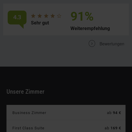
91%
4.3
Durchschnittliche
von
Sehr gut
Bewertung:
5
Weiterempfehlung
Sternen
V
Bewertungen
Unsere Zimmer
Preis:
Business Zimmer
ab
94 €
Preis:
First Class Suite
ab
169 €