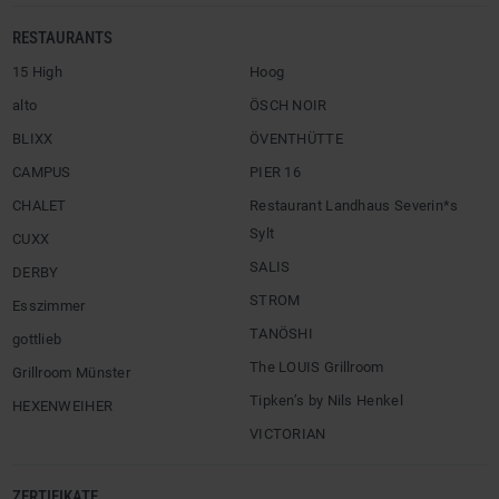
RESTAURANTS
15 High
Hoog
alto
ÖSCH NOIR
BLIXX
ÖVENTHÜTTE
CAMPUS
PIER 16
CHALET
Restaurant Landhaus Severin*s
Sylt
CUXX
SALIS
DERBY
STROM
Esszimmer
TANÖSHI
gottlieb
The LOUIS Grillroom
Grillroom Münster
Tipken’s by Nils Henkel
HEXENWEIHER
VICTORIAN
ZERTIFIKATE