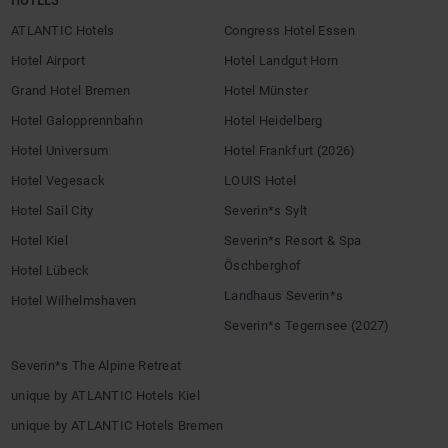
HOTELS
ATLANTIC Hotels
Congress Hotel Essen
Hotel Airport
Hotel Landgut Horn
Grand Hotel Bremen
Hotel Münster
Hotel Galopprennbahn
Hotel Heidelberg
Hotel Universum
Hotel Frankfurt (2026)
Hotel Vegesack
LOUIS Hotel
Hotel Sail City
Severin*s Sylt
Hotel Kiel
Severin*s Resort & Spa
Öschberghof
Hotel Lübeck
Landhaus Severin*s
Hotel Wilhelmshaven
Severin*s Tegernsee (2027)
Severin*s The Alpine Retreat
unique by ATLANTIC Hotels Kiel
unique by ATLANTIC Hotels Bremen