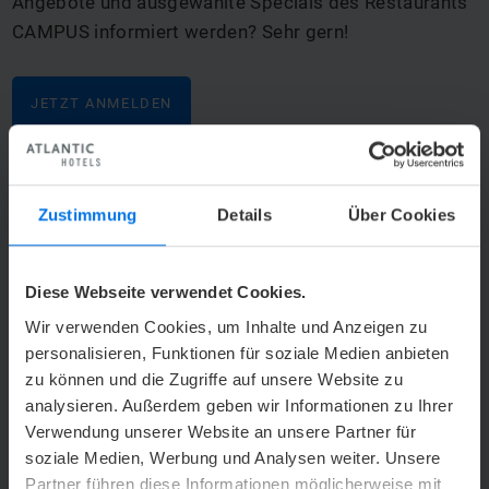
Angebote und ausgewählte Specials des Restaurants
CAMPUS informiert werden? Sehr gern!
JETZT ANMELDEN
Zustimmung
Details
Über Cookies
Diese Webseite verwendet Cookies.
zurück
vor
Wir verwenden Cookies, um Inhalte und Anzeigen zu
q
s
personalisieren, Funktionen für soziale Medien anbieten
zu können und die Zugriffe auf unsere Website zu
analysieren. Außerdem geben wir Informationen zu Ihrer
Verwendung unserer Website an unsere Partner für
soziale Medien, Werbung und Analysen weiter. Unsere
Partner führen diese Informationen möglicherweise mit