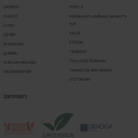
CAMPUS
PIER 16
CHALET
Restaurant Landhaus Severin*s
Sylt
CUXX
SALIS
DERBY
STROM
Esszimmer
TANÖSHI
gottlieb
The LOUIS Grillroom
Grillroom Münster
Tipken’s by Nils Henkel
HEXENWEIHER
VICTORIAN
ZERTIFIKATE
Logo:
©
DEHOGA
Bremen