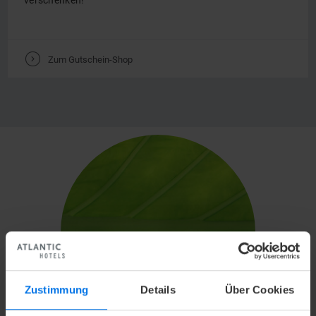
GUTSCHEINE
Für jeden Anlass – Einfach ausdrucken und sofort Freude
verschenken!
V
Zum Gutschein-Shop
Zustimmung
Details
Über Cookies