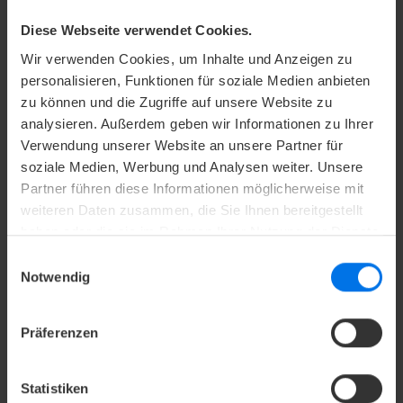
Diese Webseite verwendet Cookies.
Wir verwenden Cookies, um Inhalte und Anzeigen zu
personalisieren, Funktionen für soziale Medien anbieten
zu können und die Zugriffe auf unsere Website zu
analysieren. Außerdem geben wir Informationen zu Ihrer
Verwendung unserer Website an unsere Partner für
soziale Medien, Werbung und Analysen weiter. Unsere
Partner führen diese Informationen möglicherweise mit
weiteren Daten zusammen, die Sie Ihnen bereitgestellt
haben oder die sie im Rahmen Ihrer Nutzung der Dienste
gesammelt haben.
Einwilligungsauswahl
Notwendig
TAGEN & FEIERN
Präferenzen
Statistiken
Wir führen Ihre Veranstaltung zum Erfolg: Von der