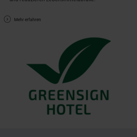
wirkungsvollen Lebewesen.
Green Service
– kein Service in Ihrem Zimmer
bedeutet weniger Wasser- und
Energieverbrauch und das wird von uns belohnt!
Wir nutzen
regionale Partnerschaften
, um weite
Lieferwege zu meiden.
Mit Hilfe von
United Against Waste e-V.
verbessern
wir kontinuierlich unsere Lebensmittelkalkulationen
und reduzieren Lebensmittelabfälle.
V
Mehr erfahren