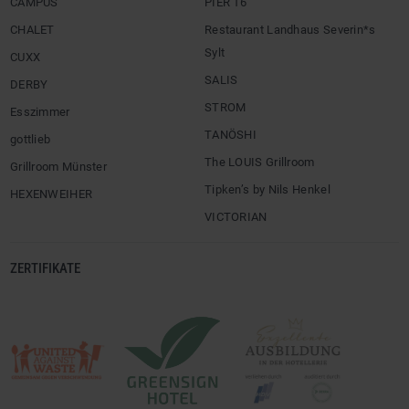
Severin*s The Alpine Retreat
unique by ATLANTIC Hotels Kiel
unique by ATLANTIC Hotels Bremen
RESTAURANTS
15 High
Hoog
alto
ÖSCH NOIR
BLIXX
ÖVENTHÜTTE
CAMPUS
PIER 16
CHALET
Restaurant Landhaus Severin*s
Sylt
CUXX
SALIS
DERBY
STROM
Esszimmer
TANÖSHI
gottlieb
The LOUIS Grillroom
Grillroom Münster
Tipken’s by Nils Henkel