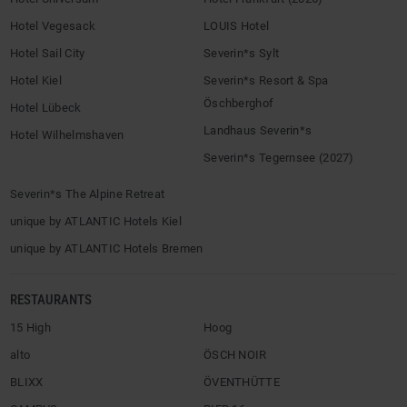
Firmenlogin
Umbuchen / Stornieren
HOTELS
ATLANTIC Hotels
Congress Hotel Essen
Hotel Airport
Hotel Landgut Horn
Grand Hotel Bremen
Hotel Münster
Hotel Galopprennbahn
Hotel Heidelberg
Hotel Universum
Hotel Frankfurt (2026)
Hotel Vegesack
LOUIS Hotel
Hotel Sail City
Severin*s Sylt
Hotel Kiel
Severin*s Resort & Spa
Öschberghof
Hotel Lübeck
Landhaus Severin*s
Hotel Wilhelmshaven
Severin*s Tegernsee (2027)