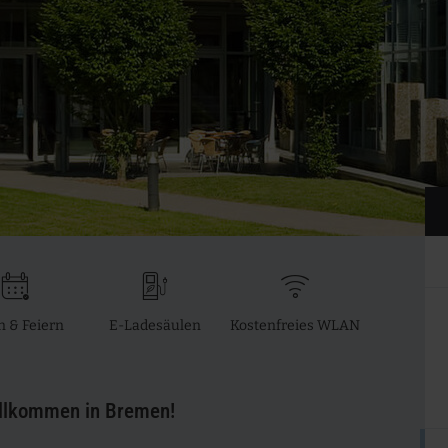
b
[
≥
O
n & Feiern
E-Ladesäulen
Kostenfreies WLAN
illkommen in Bremen!