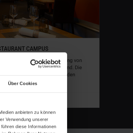
ESTAURANT CAMPUS
ter langjähriger Küchenleitung von
gstisch und à la carte am Abend. Die
den Universum-See und lädt in den
Über Cookies
 Medien anbieten zu können
hrer Verwendung unserer
 führen diese Informationen