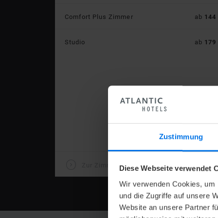
Preis:
Comfort Plus Zimmer
ab
144
Preis:
Studio
ab
179
Zustimmung
V
Zur Zimmerübersicht
Diese Webseite verwendet C
Wir verwenden Cookies, um I
und die Zugriffe auf unsere 
Website an unsere Partner fü