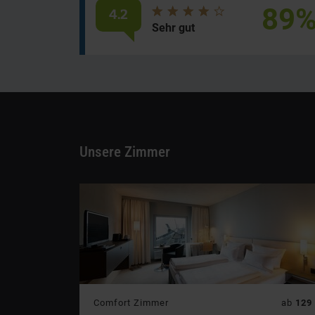
89
4.2
Durchschnittliche
von
Sehr gut
Bewertung:
5
Sternen
Unsere Zimmer
Preis:
Comfort Zimmer
ab
129