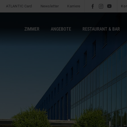
ATLANTIC Card
Newsletter
Karriere
l
é
m
Ko
ZIMMER
ANGEBOTE
RESTAURANT & BAR