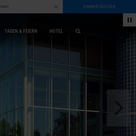
ntakt
ZIMMER BUCHEN
G
b
TAGEN & FEIERN
HOTEL
X
s