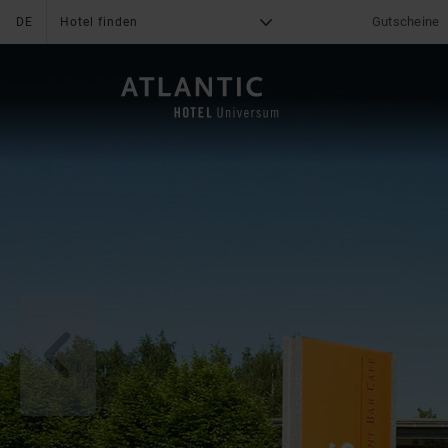
Gutscheine
DE
Hotel finden
G
X
DAS HOTEL
Was uns auszeichnet
News & Aktionen
Online Bezahlung
Angebote
Online Check-In
Gruppenreisen
Serviceleistungen
Mediacenter
Grün unterwegs
Bewertungen
q
Impressionen
Lage & Anreise
Fitness
Karriere
Freizeit
Kontakt
Familie