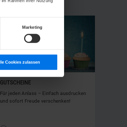
ie im Rahmen Ihrer Nutzung
Marketing
lle Cookies zulassen
GUTSCHEINE
Für jeden Anlass – Einfach ausdrucken
und sofort Freude verschenken!