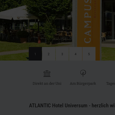
1
2
3
4
5
^
;
Direkt an der Uni
Am Bürgerpark
Tage
ATLANTIC Hotel Universum - herzlich w