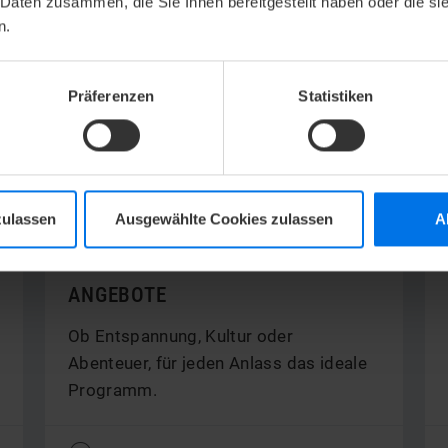
 Daten zusammen, die Sie Ihnen bereitgestellt haben oder die s
n.
Präferenzen
Statistiken
zulassen
Ausgewählte Cookies zulassen
A
ANGEBOTE
Ob Entspannung, Kultur oder
Abenteuer, für jeden Anlass das ideale
Programm.