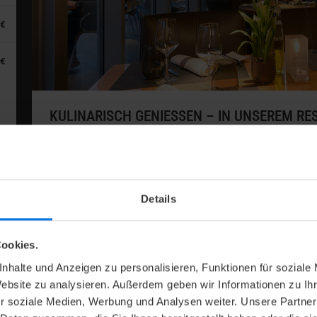
 €
 €
KULINARISCH GENIESSEN – IN UNSEREM R
Das Restaurant CAMPUS am Universum® Bremen un
Stefan Thiemann begrüßt Sie zum Frühstück, Mitta
Terrasse besticht mit einem naturnahen Blick auf 
warmen Monaten zum Verweilen ein.
Details
V
Öffnungszeiten, Speisekarten & mehr
ookies.
nhalte und Anzeigen zu personalisieren, Funktionen für soziale
Website zu analysieren. Außerdem geben wir Informationen zu I
r soziale Medien, Werbung und Analysen weiter. Unsere Partner