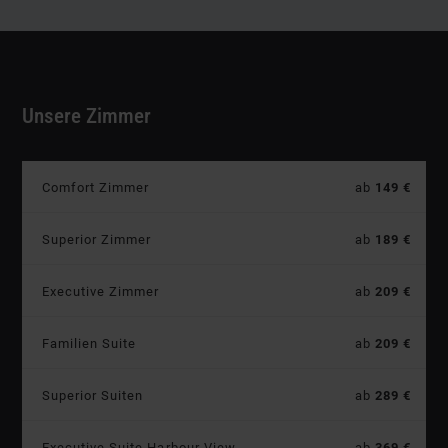
Unsere Zimmer
Preis:
Comfort Zimmer
ab
149 €
Preis:
Superior Zimmer
ab
189 €
Preis:
Executive Zimmer
ab
209 €
Preis:
Familien Suite
ab
209 €
Preis:
Superior Suiten
ab
289 €
Preis:
Executive Suite Harbour View
ab
369 €