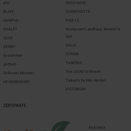
alto
ÖSCH NOIR
BLIXX
ÖVENTHÜTTE
CAMPUS
PIER 16
CHALET
Restaurant Landhaus Severin*s
Sylt
CUXX
SALIS
DERBY
STROM
Esszimmer
TANÖSHI
gottlieb
The LOUIS Grillroom
Grillroom Münster
Tipken’s by Nils Henkel
HEXENWEIHER
VICTORIAN
ZERTIFIKATE