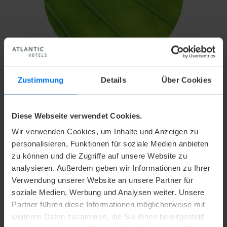
Zustimmung
Details
Über Cookies
TAGEN & FEIERN
Diese Webseite verwendet Cookies.
Wir verwenden Cookies, um Inhalte und Anzeigen zu
personalisieren, Funktionen für soziale Medien anbieten
Wir führen Ihre Veranstaltung zum Erfolg: Von der
zu können und die Zugriffe auf unsere Website zu
Konferenz bis zur Firmenfeier bieten die ATLANTIC
analysieren. Außerdem geben wir Informationen zu Ihrer
Verwendung unserer Website an unsere Partner für
Hotels für jeden Anlass den passenden Rahmen.
soziale Medien, Werbung und Analysen weiter. Unsere
Unsere Teams gestalten Ihr Event ganz nach Ihren
Partner führen diese Informationen möglicherweise mit
Vorstellungen und sorgen dafür, dass sich Ihre Gäste
weiteren Daten zusammen, die Sie Ihnen bereitgestellt
rundum wohlfühlen.