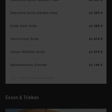
Preis:
Executive Suite Garden View
ab
329 €
Preis:
Cutty Sark Suite
ab
369 €
Preis:
Gorch Fock Suite
ab
419 €
Preis:
Kaiser Wilhelm Suite
ab
519 €
Preis:
Barrierefreies Zimmer
ab
149 €
V
Zur Zimmerübersicht
Essen & Trinken