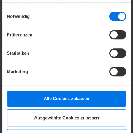
haben oder die sie im Rahmen Ihrer Nutzung der Dienste
gesammelt haben.
Einwilligungsauswahl
Notwendig
V
Mehr erfahren
Präferenzen
Statistiken
KARRIERE
Marketing
Werden Sie Teil unseres Teams und starten Sie Ihre
Karriere in der Hotellerie! Bei den ATLANTIC Hotels
Alle Cookies zulassen
erhalten Sie eine übertarifliche Vergütung und
arbeiten in einem vielseitigen Umfeld. Bestehenden
Ausgewählte Cookies zulassen
Mitarbeitern bieten wir im Rahmen des
Qualitätsmanagements attraktive Fort- und