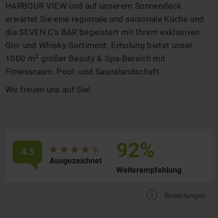
HARBOUR VIEW und auf unserem Sonnendeck
erwartet Sie eine regionale und saisonale Küche und
die SEVEN C’s BAR begeistert mit Ihrem exklusiven
Gin- und Whisky-Sortiment. Erholung bietet unser
2
1000 m
großer Beauty & Spa-Bereich mit
Fitnessraum, Pool- und Saunalandschaft.
Wir freuen uns auf Sie!
92%
4.5
Durchschnittliche
von
Ausgezeichnet
Bewertung:
5
Weiterempfehlung
Sternen
V
Bewertungen