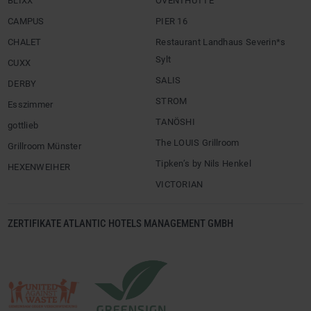
BLIXX
ÖVENTHÜTTE
CAMPUS
PIER 16
CHALET
Restaurant Landhaus Severin*s
Sylt
CUXX
SALIS
DERBY
STROM
Esszimmer
TANÖSHI
gottlieb
The LOUIS Grillroom
Grillroom Münster
Tipken’s by Nils Henkel
HEXENWEIHER
VICTORIAN
ZERTIFIKATE ATLANTIC HOTELS MANAGEMENT GMBH