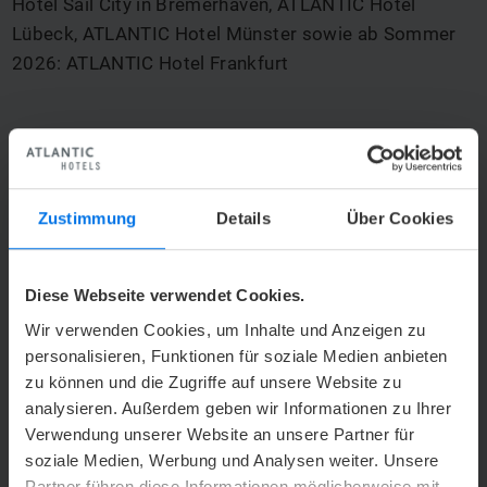
Hotel Sail City in Bremerhaven, ATLANTIC Hotel
Lübeck, ATLANTIC Hotel Münster sowie ab Sommer
2026: ATLANTIC Hotel Frankfurt
t
voriger Eintrag
Zurück zur Übersicht
V
nächster Eintrag
Zustimmung
Details
Über Cookies
PREISE & INFORMATIONEN
Diese Webseite verwendet Cookies.
Wir verwenden Cookies, um Inhalte und Anzeigen zu
129,00 €
ab
personalisieren, Funktionen für soziale Medien anbieten
zu können und die Zugriffe auf unsere Website zu
analysieren. Außerdem geben wir Informationen zu Ihrer
* Gilt nur für zukünftige Anfragen. Buchungszeitraum: 26. Februar
bis 30. Juni 2026.
Verwendung unserer Website an unsere Partner für
Bei Durchführung einer Verbandstagung bis zum 31. Dezember
soziale Medien, Werbung und Analysen weiter. Unsere
2027 erhalten Gäste bei Nennung des Stichworts „Verbände-
Partner führen diese Informationen möglicherweise mit