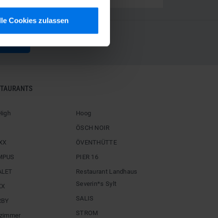
lle Cookies zulassen
MELDUNG
STAURANTS
High
Hoog
ÖSCH NOIR
XX
ÖVENTHÜTTE
MPUS
PIER 16
ALET
Restaurant Landhaus
Severin*s Sylt
XX
SALIS
RBY
STROM
zimmer