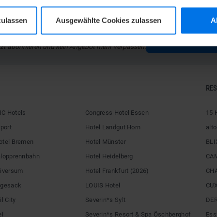
zulassen
Ausgewählte Cookies zulassen
A
LANTIC HOTELS NEWSLETTER
ZUR NEWSLETTER-AN
zt abonnieren und kein Angebot mehr verpassen.
RE
C Hotels
Congress Hotel Essen
15 
rport
Hotel Landgut Horn
alto
otel Bremen
Hotel Münster
BLI
alopprennbahn
Hotel Heidelberg
CA
niversum
Hotel Frankfurt (2026)
CH
egesack
LOUIS Hotel
CU
l City
Severin*s Sylt
DE
el
Severin*s Resort & Spa Öschberghof
Ess