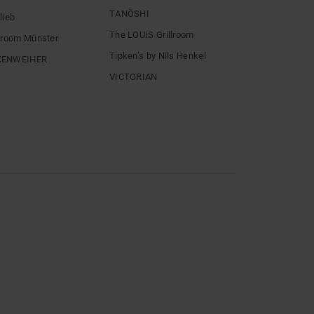
TANÖSHI
lieb
The LOUIS Grillroom
llroom Münster
Tipken’s by Nils Henkel
XENWEIHER
VICTORIAN