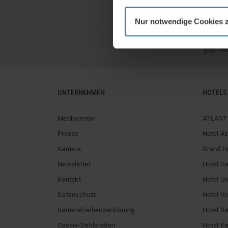
Nur notwendige Cookies 
AT
Jet
UNTERNEHMEN
HOTELS
Mediacenter
ATLANTI
Presse
Hotel Ai
Karriere
Grand H
Newsletter
Hotel G
Kontakt
Hotel U
Datenschutz
Hotel V
Barrierefreiheitserklärung
Hotel Sai
Cookie-Deklaration
Hotel Ki