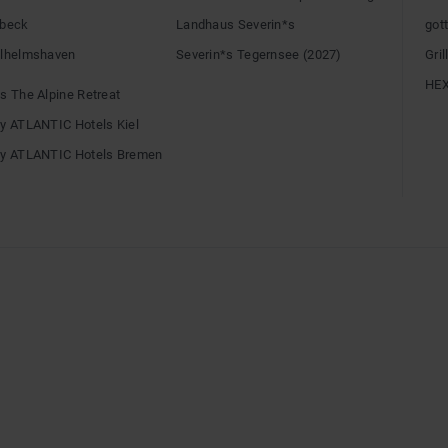
übeck
Landhaus Severin*s
gott
ilhelmshaven
Severin*s Tegernsee (2027)
Gri
HE
s The Alpine Retreat
by ATLANTIC Hotels Kiel
by ATLANTIC Hotels Bremen