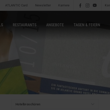
ATLANTIC Card
Newsletter
Karriere
l
é
m
Ko
LS
RESTAURANTS
ANGEBOTE
TAGEN & FEIERN
t
Hotelbroschüren