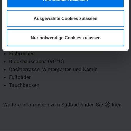
Die Sauna
Ausgewählte Cookies zulassen
Dampfbad (40°C, 100% Luftfeuchtigkeit)
Biosauna (60°C, 30% Luftfeuchtigkeit)
Trockensauna (85°C)
Nur notwendige Cookies zulassen
Freiluftatrium
Eisbrunnen
Blockhaussauna (90 °C)
Dachterrasse, Wintergarten und Kamin
Fußbäder
Tauchbecken
Weitere Information zum Südbad finden Sie
hier
.