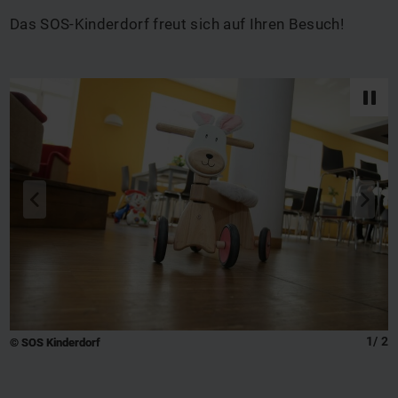
Das SOS-Kinderdorf freut sich auf Ihren Besuch!
zurück
vor
q
s
1
/
2
© SOS Kinderdorf