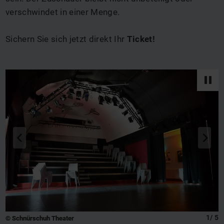
verschwindet in einer Menge.
Sichern Sie sich jetzt direkt Ihr
Ticket
!
zurück
vor
q
s
1
/
5
© Schnürschuh Theater