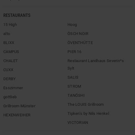
RESTAURANTS
15 High
Hoog
alto
ÖSCH NOIR
BLIXX
ÖVENTHÜTTE
CAMPUS
PIER 16
CHALET
Restaurant Landhaus Severin*s
Sylt
CUXX
SALIS
DERBY
STROM
Esszimmer
TANÖSHI
gottlieb
The LOUIS Grillroom
Grillroom Münster
Tipken’s by Nils Henkel
HEXENWEIHER
VICTORIAN