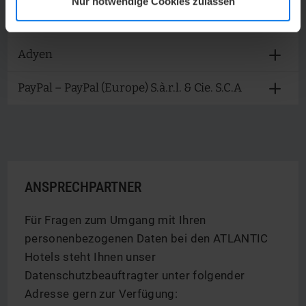
Nur notwendige Cookies zulassen
Kreditkarte – NEXI Germany GmbH
Adyen
PayPal – PayPal (Europe) S.à.r.l. & Cie. S.C.A
ANSPRECHPARTNER
Für Fragen zum Umgang mit Ihren
personenbezogenen Daten bei den ATLANTIC
Hotels steht Ihnen unser
Datenschutzbeauftragter unter folgender
Adresse gern zur Verfügung: