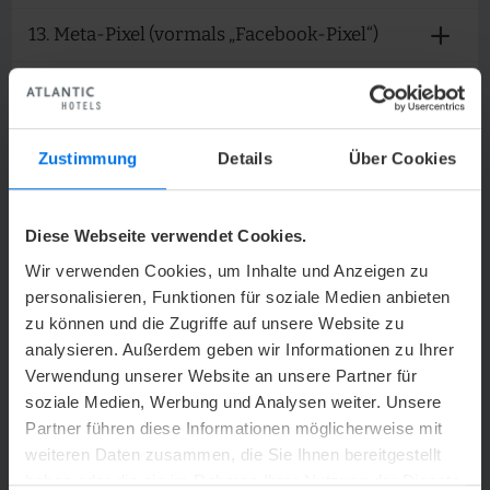
13. Meta-Pixel (vormals „Facebook-Pixel“)
14. LinkedIn Insight
15. The Hotels Network
Zustimmung
Details
Über Cookies
16. Perspective Funnels
Diese Webseite verwendet Cookies.
17. Lemontaps
Wir verwenden Cookies, um Inhalte und Anzeigen zu
personalisieren, Funktionen für soziale Medien anbieten
18. Curator
zu können und die Zugriffe auf unsere Website zu
analysieren. Außerdem geben wir Informationen zu Ihrer
19. Microsoft Clarity
Verwendung unserer Website an unsere Partner für
soziale Medien, Werbung und Analysen weiter. Unsere
20. DialogShift Chat-Anwendung auf unserer
Website
Partner führen diese Informationen möglicherweise mit
weiteren Daten zusammen, die Sie Ihnen bereitgestellt
haben oder die sie im Rahmen Ihrer Nutzung der Dienste
21. Facebook Conversion API