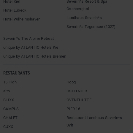
Hotel Kiel
Severin*s Resort & Spa
Öschberghof
Hotel Lübeck
Landhaus Severin*s
Hotel Wilhelmshaven
Severin*s Tegernsee (2027)
Severin*s The Alpine Retreat
unique by ATLANTIC Hotels Kiel
unique by ATLANTIC Hotels Bremen
RESTAURANTS
15 High
Hoog
alto
ÖSCH NOIR
BLIXX
ÖVENTHÜTTE
CAMPUS
PIER 16
CHALET
Restaurant Landhaus Severin*s
Sylt
CUXX