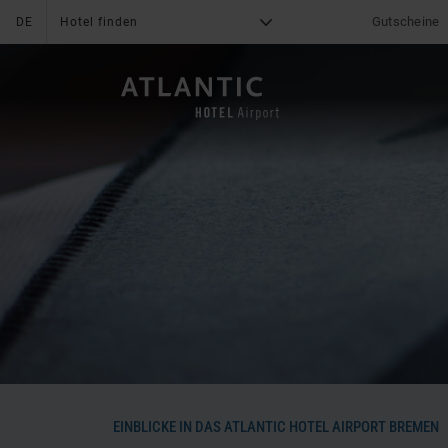
Gutscheine
DE
Hotel finden
G
X
DAS HOTEL
Was uns auszeichnet
News & Aktionen
Online Bezahlung
Angebote
Online Check-In
Gruppenreisen
Serviceleistungen
Mediacenter
Impressionen
Bewertungen
Freizeit
Karriere
Fitness
Lage & Anreise
Familie
Kontakt
EINBLICKE IN DAS ATLANTIC HOTEL AIRPORT BREMEN