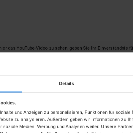
ier das YouTube-Video zu sehen, geben Sie Ihr Einverständnis fü
Marketing-Cookies.
Einstellung vornehmen
Details
ookies.
nhalte und Anzeigen zu personalisieren, Funktionen für soziale
Bremen - Happy Birthday
Website zu analysieren. Außerdem geben wir Informationen zu I
r soziale Medien, Werbung und Analysen weiter. Unsere Partner
R IM AVIATION-STYLE