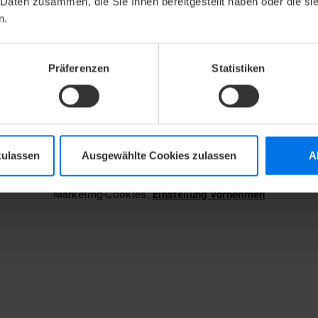
 Daten zusammen, die Sie Ihnen bereitgestellt haben oder die s
n.
Präferenzen
Statistiken
zulassen
Ausgewählte Cookies zulassen
A
ier das YouTube-Video zu sehen, geben Sie Ihr Einverständnis fü
Marketing-Cookies.
Einstellung vornehmen