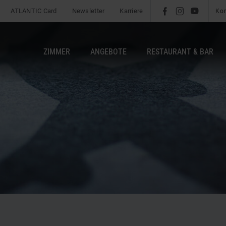
ATLANTIC Card
Newsletter
Karriere
l
é
m
Ko
ZIMMER
ANGEBOTE
RESTAURANT & BAR
b