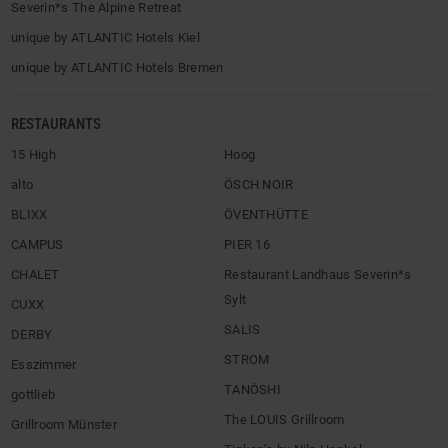
Severin*s The Alpine Retreat
unique by ATLANTIC Hotels Kiel
unique by ATLANTIC Hotels Bremen
RESTAURANTS
15 High
Hoog
alto
ÖSCH NOIR
BLIXX
ÖVENTHÜTTE
CAMPUS
PIER 16
CHALET
Restaurant Landhaus Severin*s
Sylt
CUXX
SALIS
DERBY
STROM
Esszimmer
TANÖSHI
gottlieb
The LOUIS Grillroom
Grillroom Münster