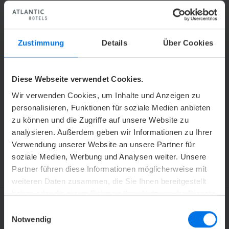
UNSER KONTAKT
Zustimmung
Details
Über Cookies
u
Dennis Micknaß
Diese Webseite verwendet Cookies.
Y
+49 (0) 471 30990-551
Wir verwenden Cookies, um Inhalte und Anzeigen zu
personalisieren, Funktionen für soziale Medien anbieten
ATLANTIC Hotel Airport GmbH
zu können und die Zugriffe auf unsere Website zu
Dennis Micknaß
Flughafenallee 26
analysieren. Außerdem geben wir Informationen zu Ihrer
28199 Bremen
Verwendung unserer Website an unsere Partner für
soziale Medien, Werbung und Analysen weiter. Unsere
Partner führen diese Informationen möglicherweise mit
weiteren Daten zusammen, die Sie Ihnen bereitgestellt
haben oder die sie im Rahmen Ihrer Nutzung der Dienste
gesammelt haben.
Einwilligungsauswahl
Notwendig
ATLANTIC HOTELS NEWSLETTER