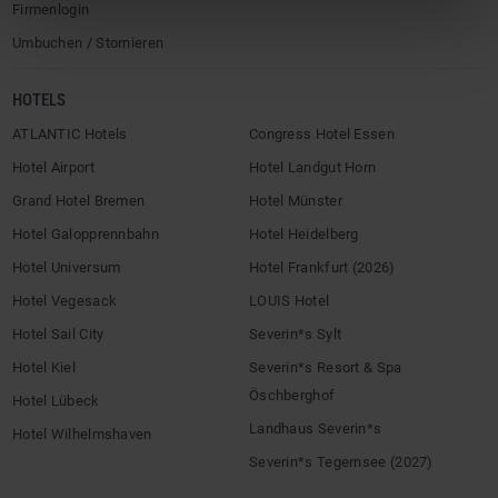
Firmenlogin
Umbuchen / Stornieren
HOTELS
ATLANTIC Hotels
Congress Hotel Essen
Hotel Airport
Hotel Landgut Horn
Grand Hotel Bremen
Hotel Münster
Hotel Galopprennbahn
Hotel Heidelberg
Hotel Universum
Hotel Frankfurt (2026)
Hotel Vegesack
LOUIS Hotel
Hotel Sail City
Severin*s Sylt
Hotel Kiel
Severin*s Resort & Spa
Öschberghof
Hotel Lübeck
Landhaus Severin*s
Hotel Wilhelmshaven
Severin*s Tegernsee (2027)