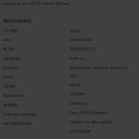
unique by ATLANTIC Hotels Bremen
RESTAURANTS
15 High
Hoog
alto
ÖSCH NOIR
BLIXX
ÖVENTHÜTTE
CAMPUS
PIER 16
CHALET
Restaurant Landhaus Severin*s
Sylt
CUXX
SALIS
DERBY
STROM
Esszimmer
TANÖSHI
gottlieb
The LOUIS Grillroom
Grillroom Münster
Tipken’s by Nils Henkel
HEXENWEIHER
VICTORIAN