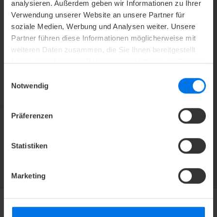
analysieren. Außerdem geben wir Informationen zu Ihrer
erfolgreiche Verbandstagung.
Verwendung unserer Website an unsere Partner für
soziale Medien, Werbung und Analysen weiter. Unsere
Partner führen diese Informationen möglicherweise mit
weiteren Daten zusammen, die Sie Ihnen bereitgestellt
V
Mehr Informationen
haben oder die sie im Rahmen Ihrer Nutzung der Dienste
gesammelt haben.
Einwilligungsauswahl
Notwendig
Präferenzen
ATLANTIC HOTELS NEWSLETTER
Statistiken
Jetzt abonnieren und kein Angebot mehr verpassen.
ZUR NEWSLETTER-ANMELDUNG
Marketing