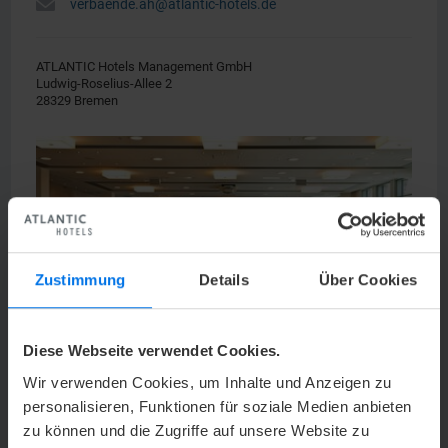
h
verbaende.ah@atlantic-hotels.de
ATLANTIC Hotels Management GmbH
Ludwig-Roselius-Allee 2
28329 Bremen
Zustimmung
Details
Über Cookies
Diese Webseite verwendet Cookies.
Wir verwenden Cookies, um Inhalte und Anzeigen zu
SMART Tagen
personalisieren, Funktionen für soziale Medien anbieten
zu können und die Zugriffe auf unsere Website zu
Wir bieten den passenden Rahmen für Ihre