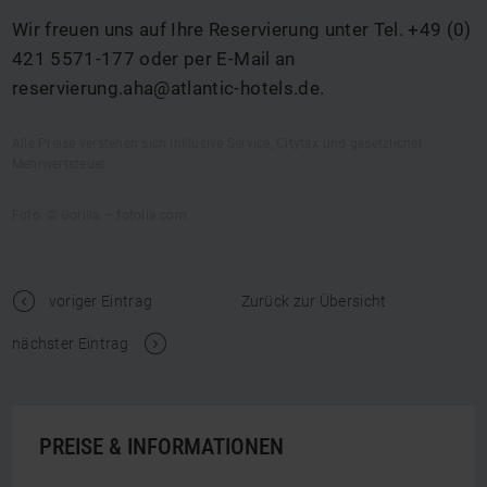
Wir freuen uns auf Ihre Reservierung unter Tel.
+49 (0)
421 5571-177
oder per E-Mail an
reservierung.aha@atlantic-hotels.de.
Alle Preise verstehen sich inklusive Service, Citytax und gesetzlicher
Mehrwertsteuer.
Foto: © Gorilla – fotolia.com
t
voriger Eintrag
Zurück zur Übersicht
V
nächster Eintrag
PREISE & INFORMATIONEN