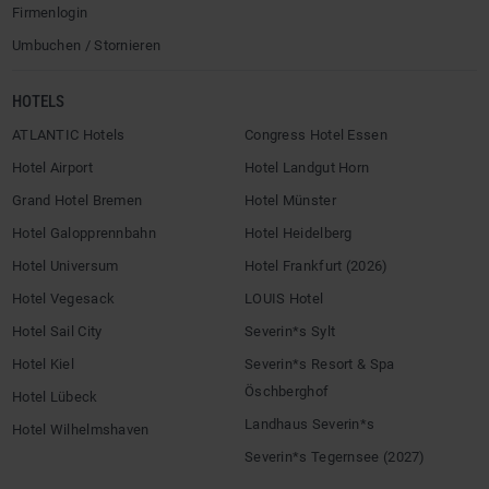
Firmenlogin
Umbuchen / Stornieren
HOTELS
ATLANTIC Hotels
Congress Hotel Essen
Hotel Airport
Hotel Landgut Horn
Grand Hotel Bremen
Hotel Münster
Hotel Galopprennbahn
Hotel Heidelberg
Hotel Universum
Hotel Frankfurt (2026)
Hotel Vegesack
LOUIS Hotel
Hotel Sail City
Severin*s Sylt
Hotel Kiel
Severin*s Resort & Spa
Öschberghof
Hotel Lübeck
Landhaus Severin*s
Hotel Wilhelmshaven
Severin*s Tegernsee (2027)