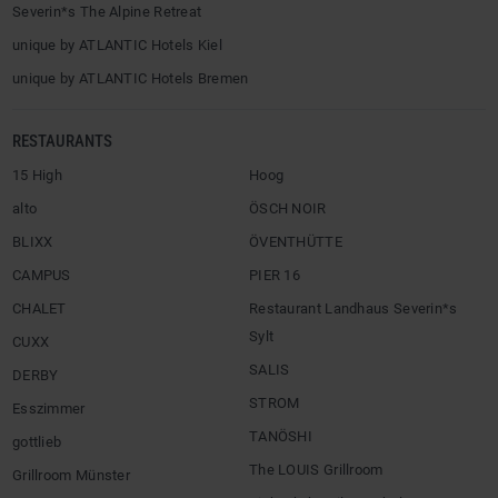
Severin*s The Alpine Retreat
unique by ATLANTIC Hotels Kiel
unique by ATLANTIC Hotels Bremen
RESTAURANTS
15 High
Hoog
alto
ÖSCH NOIR
BLIXX
ÖVENTHÜTTE
CAMPUS
PIER 16
CHALET
Restaurant Landhaus Severin*s
Sylt
CUXX
SALIS
DERBY
STROM
Esszimmer
TANÖSHI
gottlieb
The LOUIS Grillroom
Grillroom Münster