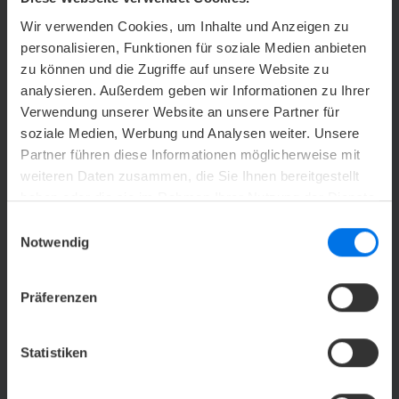
Hotel Bremen
Wir verwenden Cookies, um Inhalte und Anzeigen zu
personalisieren, Funktionen für soziale Medien anbieten
Bildnachweise Internet Booking Engine -
ATLANTIC Grand Hotel Bremen
zu können und die Zugriffe auf unsere Website zu
analysieren. Außerdem geben wir Informationen zu Ihrer
Verwendung unserer Website an unsere Partner für
Bildnachweise Website - ATLANTIC Hotel
soziale Medien, Werbung und Analysen weiter. Unsere
Galopprennbahn
Partner führen diese Informationen möglicherweise mit
weiteren Daten zusammen, die Sie Ihnen bereitgestellt
Bildnachweise Internet Booking Engine -
haben oder die sie im Rahmen Ihrer Nutzung der Dienste
ATLANTIC Hotel Galopprennbahn
gesammelt haben.
Einwilligungsauswahl
Notwendig
Bildnachweise Website - ATLANTIC Hotel
Universum
Präferenzen
Bildnachweise Internet Booking Engine -
ATLANTIC Hotel Universum
Statistiken