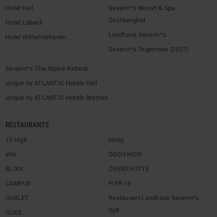
Hotel Kiel
Severin*s Resort & Spa
Öschberghof
Hotel Lübeck
Landhaus Severin*s
Hotel Wilhelmshaven
Severin*s Tegernsee (2027)
Severin*s The Alpine Retreat
unique by ATLANTIC Hotels Kiel
unique by ATLANTIC Hotels Bremen
RESTAURANTS
15 High
Hoog
alto
ÖSCH NOIR
BLIXX
ÖVENTHÜTTE
CAMPUS
PIER 16
CHALET
Restaurant Landhaus Severin*s
Sylt
CUXX