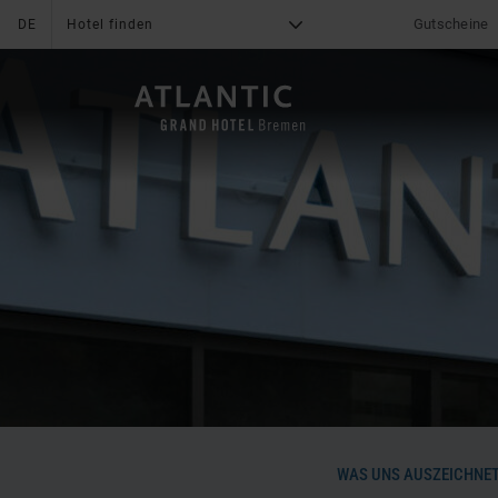
Gutscheine
DE
Hotel finden
G
X
DAS HOTEL
Was uns auszeichnet
News & Aktionen
Online Bezahlung
Angebote
Serviceleistungen
Mediacenter
Impressionen
Bewertungen
Freizeit
Lage & Anreise
Fitness & Spa
Karriere
Familie
Kontakt
WAS UNS AUSZEICHNE