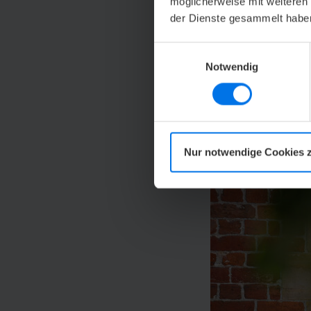
Mittenmang – so l
möglicherweise mit weiteren
der Dienste gesammelt habe
Bremen treffend be
Sie die bekanntes
Einwilligungsauswahl
Böttcherstraße so
Notwendig
Erfahren Sie m
Nur notwendige Cookies 