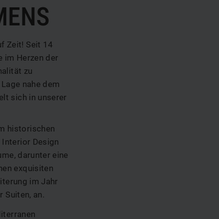
MENS
Zeit! Seit 14
e im Herzen der
alität zu
ge Lage nahe dem
t sich in unserer
m historischen
Interior Design
ume, darunter eine
nen exquisiten
iterung im Jahr
 Suiten, an.
iterranen