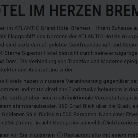
OTEL IM HERZEN BRE
en im ATLANTIC Grand Hotel Bremen – Ihrem Zuhause auf 
 als Flaggschiff des Nordens der ATLANTIC Hotels Grupp
d sind stolz darauf, gelebte Gastfreundschaft und Region
4-Sterne-Superior-Hotel besticht durch seine einzigarti
nd Dom. Die Verbindung von Tradition und Moderne spiegel
itektur und Ausstattung wider.
s Hotels haben wir unsere Verantwortung gegenüber de
nommen und mittelalterliche Fundstücke behutsam in das 
Hotel verfügt über neun multifunktionale Veranstaltungsrä
inem atemberaubenden 360-Grad-Blick über die Stadt, ei
 'Goldenen Säle' für bis zu 500 Personen. Nach einer Erwe
n 234 Zimmer in acht Kategorien, einschließlich luxuriöser
hnen wir Sie in unserem
Restaurant alto
mit einem med