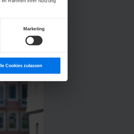
Grand Hotel
ie im Rahmen Ihrer Nutzung
r Nähe entdecken
d die
nten.
Marketing
lle Cookies zulassen