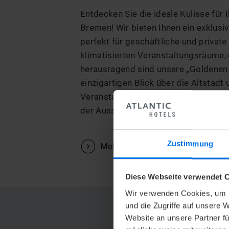
Entdecken Sie die ideale Kulisse fü
Bremen! Wir bieten Ihnen ein exklus
perfekt für geschäftliche und private
klimatisierten Veranstaltungsräume, 
herausragend sind unsere „Goldenen 
einzigartigen Blick über die Altstadt
Veranstaltungsteam steht Ihnen zur 
der Ausstattung und der Gestaltung v
Zustimmung
V
Mehr erfahren
Diese Webseite verwendet C
Wir verwenden Cookies, um I
und die Zugriffe auf unsere 
HISTORISCHE LA
Website an unsere Partner fü