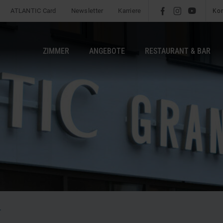
ATLANTIC Card
Newsletter
Karriere
l
é
m
Ko
ZIMMER
ANGEBOTE
RESTAURANT & BAR
b
T