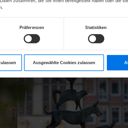
autet der Bremer Ausdruck, der die Lage des ATLANTIC 
 Daten zusammen, die Sie Ihnen bereitgestellt haben oder die s
n.
schreibt, denn hier sind Sie mittendrin. In unmittelbare
ten Sehenswürdigkeiten der Stadt, darunter den Roland un
wie das historische Rathaus und die Bremer Stadtmusika
Präferenzen
Statistiken
ehr über unsere Lage
zulassen
Ausgewählte Cookies zulassen
A