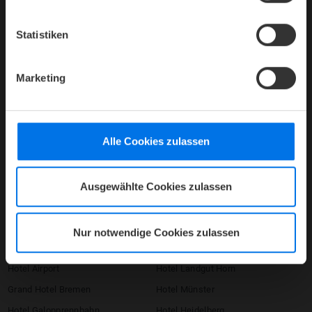
Presse
Karriere
Statistiken
Kontakt
Datenschutz
Marketing
Barrierefreiheitserklärung
AGB
Impressum
Alle Cookies zulassen
Compliance
Firmenlogin
Ausgewählte Cookies zulassen
Umbuchen / Stornieren
HOTELS
Nur notwendige Cookies zulassen
ATLANTIC Hotels
Congress Hotel Essen
Hotel Airport
Hotel Landgut Horn
Grand Hotel Bremen
Hotel Münster
Hotel Galopprennbahn
Hotel Heidelberg