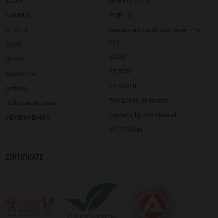
BLIXX
ÖVENTHÜTTE
CAMPUS
PIER 16
CHALET
Restaurant Landhaus Severin*s
Sylt
CUXX
SALIS
DERBY
STROM
Esszimmer
TANÖSHI
gottlieb
The LOUIS Grillroom
Grillroom Münster
Tipken’s by Nils Henkel
HEXENWEIHER
VICTORIAN
ZERTIFIKATE