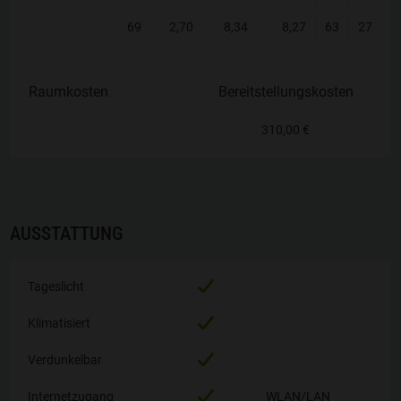
69
2,70
8,34
8,27
63
27
2
Raumkosten
Raumkosten
Bereitstellungskosten
310,00 €
AUSSTATTUNG
Tageslicht
Tageslicht
Klimatisiert
Klimatisiert
Verdunkelbar
Verdunkelbar
Internetzugang
Internetzugang
WLAN/LAN