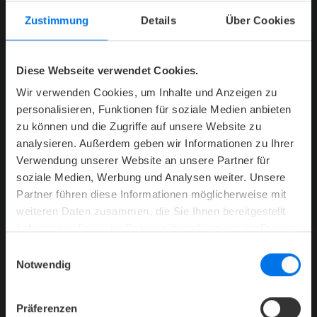
Zustimmung
Details
Über Cookies
ZUR RAUMÜBERSICHT
Diese Webseite verwendet Cookies.
Wir verwenden Cookies, um Inhalte und Anzeigen zu
personalisieren, Funktionen für soziale Medien anbieten
zu können und die Zugriffe auf unsere Website zu
analysieren. Außerdem geben wir Informationen zu Ihrer
Verwendung unserer Website an unsere Partner für
ATLANTIC HOTELS NEWSLETTER
Jetzt abonnieren und kein Angebot mehr verpassen.
soziale Medien, Werbung und Analysen weiter. Unsere
Partner führen diese Informationen möglicherweise mit
ZUR NEWSLETTER-ANMELDUNG
weiteren Daten zusammen, die Sie Ihnen bereitgestellt
haben oder die sie im Rahmen Ihrer Nutzung der Dienste
gesammelt haben.
Einwilligungsauswahl
Notwendig
HOTEL
Mediacenter
Präferenzen