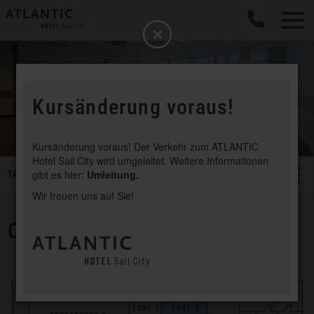
b
Schließen
Kursänderung voraus!
Kursänderung voraus! Der Verkehr zum ATLANTIC
Hotel Sail City wird umgeleitet. Weitere Informationen
SMART
gibt es hier:
Umleitung.
TAGEN & FEIERN
Menü öffnen/schließ
CONFERENCE SAAL 4
Tagen
Wir freuen uns auf Sie!
&
Feiern
CONFERENCE SAAL 4
Navigation