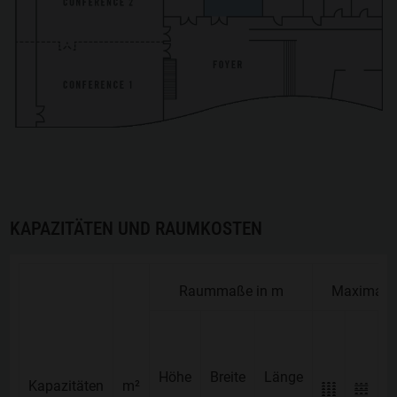
KAPAZITÄTEN UND RAUMKOSTEN
Raummaße in m
Maximale 
Höhe
Breite
Länge
Kapazitäten
Kapazitäten
m²