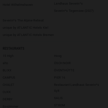
Landhaus Severin*s
Hotel Wilhelmshaven
Severin*s Tegernsee (2027)
Severin*s The Alpine Retreat
unique by ATLANTIC Hotels Kiel
unique by ATLANTIC Hotels Bremen
RESTAURANTS
15 High
Hoog
alto
ÖSCH NOIR
BLIXX
ÖVENTHÜTTE
CAMPUS
PIER 16
CHALET
Restaurant Landhaus Severin*s
Sylt
CUXX
SALIS
DERBY
STROM
Esszimmer