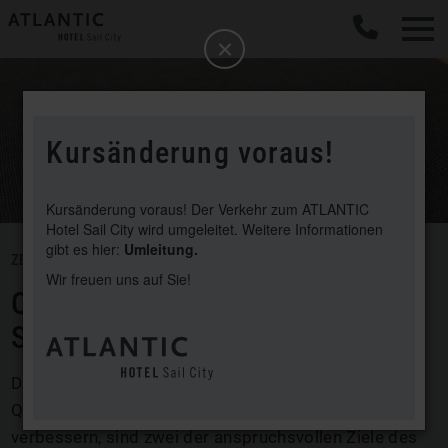
b
Schließen
Kursänderung voraus!
Kursänderung voraus! Der Verkehr zum ATLANTIC
Hotel Sail City wird umgeleitet. Weitere Informationen
gibt es hier:
Umleitung.
ZERTIFIKATE
Wir freuen uns auf Sie!
QUALITÄT MIT BRIEF UND
SIEGEL
Die ATLANTIC Hotelgruppe legt großen Wert auf
Qualität und Kundenzufriedenheit. Diese stetig zu
verbessern, sind zwei der anspruchsvollen Ziele des