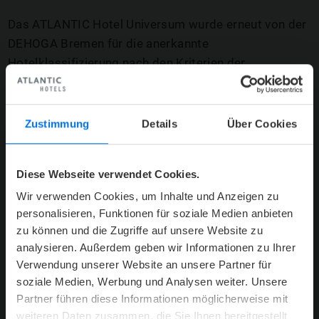
Das ATLANTIC Hotel Universum wurde erneut von der
DEHOGA Bremen für die anerkannte
Hotelklassifizierung nach den Kriterien der
HOTELSTARS.EU überprüft und konnte auch im
Dezember 2025 die 4 Sterne Klassifizierung
verteidigen.
Zustimmung
Details
Über Cookies
Es werden hierbei bis zu 270 Kriterien in folgenden
Bereichen überprüft:
Diese Webseite verwendet Cookies.
Allgemeine Hotelinformationen
Wir verwenden Cookies, um Inhalte und Anzeigen zu
Rezeption und Services
personalisieren, Funktionen für soziale Medien anbieten
Zimmer
zu können und die Zugriffe auf unsere Website zu
analysieren. Außerdem geben wir Informationen zu Ihrer
Gastronomie
Verwendung unserer Website an unsere Partner für
Veranstaltungsbereich
soziale Medien, Werbung und Analysen weiter. Unsere
Freizeit
Partner führen diese Informationen möglicherweise mit
Qualitäts- und Online-Aktivitäten
weiteren Daten zusammen, die Sie Ihnen bereitgestellt