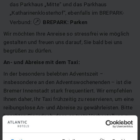
das Parkhaus „Mitte“ und das Parkhaus
„Katharinenklosterhof“, ebenfalls im BREPARK-
Verbund:
BREPARK: Parken
Wir möchten Ihre Anreise so stressfrei wie möglich
gestalten und freuen uns darauf, Sie bald bei uns
begrüßen zu dürfen.
An- und Abreise mit dem Taxi:
In der besonders belebten Adventszeit –
insbesondere an den Adventswochenenden – ist die
Bremer Innenstadt stark frequentiert. Wir empfehlen
Ihnen daher, Ihr Taxi frühzeitig zu reservieren, um eine
reibungslose An- und Abreise zu gewährleisten. Bitte
beachten Sie jedoch, dass es trotz Vorbestellung zu
längeren Wartezeiten kommen kann. Auf Wunsch
organisieren wir nach Anfrage und Verfügbarkeit