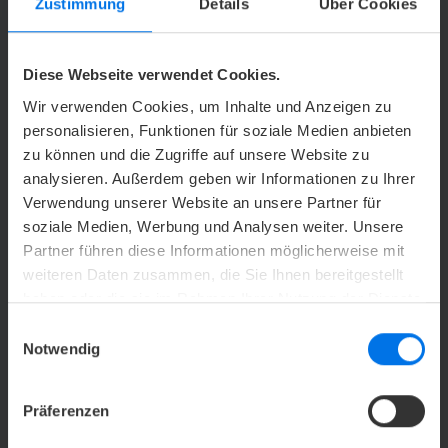
einen kostenpflichtigen Shuttle-Service innerhalb
Zustimmung
Details
Über Cookies
Bremens mit unserer Mercedes-Benz S-Klasse für bis
zu 3 Personen. Der Preis beträgt 80,00 € pro Fahrt.
Diese Webseite verwendet Cookies.
Wir verwenden Cookies, um Inhalte und Anzeigen zu
Header: © Hans from pixabay
personalisieren, Funktionen für soziale Medien anbieten
zu können und die Zugriffe auf unsere Website zu
analysieren. Außerdem geben wir Informationen zu Ihrer
t
voriger Eintrag
Zurück zur Übersicht
Verwendung unserer Website an unsere Partner für
V
soziale Medien, Werbung und Analysen weiter. Unsere
nächster Eintrag
Partner führen diese Informationen möglicherweise mit
weiteren Daten zusammen, die Sie Ihnen bereitgestellt
haben oder die sie im Rahmen Ihrer Nutzung der Dienste
KONTAKT
gesammelt haben.
Einwilligungsauswahl
Notwendig
Y
+49 (0) 421 62062-0
Präferenzen
h
grandhotel@atlantic-hotels.de