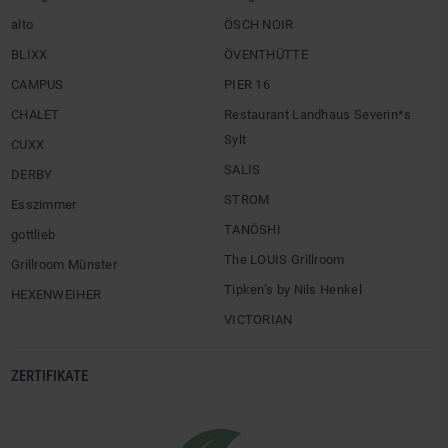
alto
ÖSCH NOIR
BLIXX
ÖVENTHÜTTE
CAMPUS
PIER 16
CHALET
Restaurant Landhaus Severin*s
Sylt
CUXX
SALIS
DERBY
STROM
Esszimmer
TANÖSHI
gottlieb
The LOUIS Grillroom
Grillroom Münster
Tipken’s by Nils Henkel
HEXENWEIHER
VICTORIAN
ZERTIFIKATE