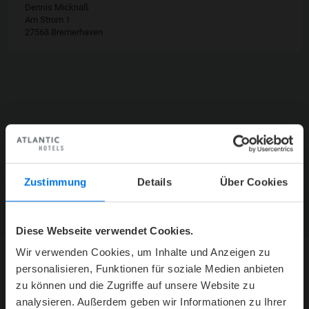
Dennis Micknaß
Am Strom 1
27568 Bremerhaven
ATLANTIC HOTELS NEWSLETTER
Zustimmung
Details
Über Cookies
Jetzt abonnieren und kein Angebot mehr verpassen.
ZUR NEWSLETTER-ANMELDUNG
Diese Webseite verwendet Cookies.
Wir verwenden Cookies, um Inhalte und Anzeigen zu
personalisieren, Funktionen für soziale Medien anbieten
HOTEL
zu können und die Zugriffe auf unsere Website zu
analysieren. Außerdem geben wir Informationen zu Ihrer
Mediacenter