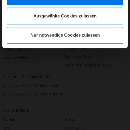
Hotel Galopprennbahn
Hotel Heidelberg
Hotel Universum
Hotel Frankfurt (2026)
Ausgewählte Cookies zulassen
Hotel Vegesack
LOUIS Hotel
Hotel Sail City
Severin*s Sylt
Nur notwendige Cookies zulassen
Hotel Kiel
Severin*s Resort & Spa
Öschberghof
Hotel Lübeck
Landhaus Severin*s
Hotel Wilhelmshaven
Severin*s Tegernsee (2027)
Severin*s The Alpine Retreat
unique by ATLANTIC Hotels Kiel
unique by ATLANTIC Hotels Bremen
RESTAURANTS
15 High
Hoog
alto
ÖSCH NOIR