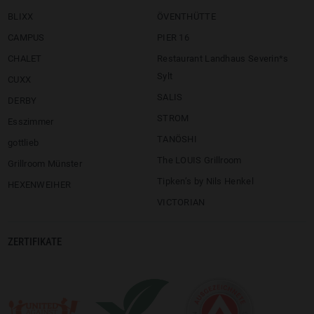
BLIXX
ÖVENTHÜTTE
CAMPUS
PIER 16
CHALET
Restaurant Landhaus Severin*s
Sylt
CUXX
SALIS
DERBY
STROM
Esszimmer
TANÖSHI
gottlieb
The LOUIS Grillroom
Grillroom Münster
Tipken’s by Nils Henkel
HEXENWEIHER
VICTORIAN
ZERTIFIKATE