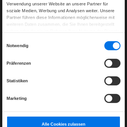
Verwendung unserer Website an unsere Partner für
Presse
soziale Medien, Werbung und Analysen weiter. Unsere
Karriere
Partner führen diese Informationen möglicherweise mit
weiteren Daten zusammen, die Sie Ihnen bereitgestellt
Kontakt
haben oder die sie im Rahmen Ihrer Nutzung der Dienste
Datenschutz
gesammelt haben.
Einwilligungsauswahl
Barrierefreiheitserklärung
Notwendig
AGB
Impressum
Präferenzen
Compliance
Firmenlogin
Statistiken
Umbuchen / Stornieren
Marketing
HOTELS
ATLANTIC Hotels
Congress Hotel Essen
Hotel Airport
Hotel Landgut Horn
Alle Cookies zulassen
Grand Hotel Bremen
Hotel Münster