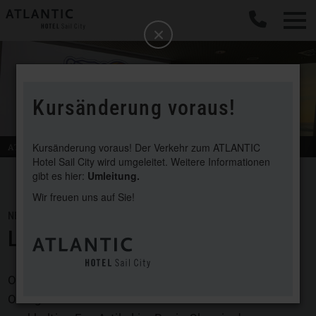
b
Schließen
Kursänderung voraus!
Kursänderung voraus! Der Verkehr zum ATLANTIC
ATLANTIC
Hotel Sail City
Bremerhaven
Hotel Sail City wird umgeleitet. Weitere Informationen
gibt es hier:
Umleitung.
Wir freuen uns auf Sie!
NEWS / 03. APRIL 2023
LANGJÄHRIGE PARTNERSCHAFT
Ob Sponsorenabend in der Captain’s Lounge im 19.
Obergeschoss mit Blick auf die Seestadt oder