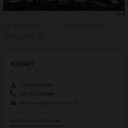
1
/
4
t
voriger Eintrag
Zurück zur Übersicht
V
nächster Eintrag
KONTAKT
u
Dennis Micknaß
Y
+49 1522 7925846
h
dmicknass@atlantic-hotels.de
ATLANTIC Hotel Sail City GmbH
Regionalverkaufsdirektor Bremen