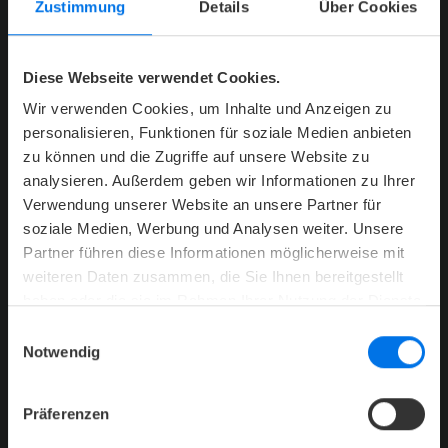
Zustimmung
Details
Über Cookies
02. MÄRZ 2020
Diese Webseite verwendet Cookies.
PREMIERE IM ZUKÜNFTIGEN HOTEL
Wir verwenden Cookies, um Inhalte und Anzeigen zu
personalisieren, Funktionen für soziale Medien anbieten
Über 300 feierfreudige Paare, Freundinnen, Freunde und
zu können und die Zugriffe auf unsere Website zu
Singles fanden am Valentinstag den Weg auf die Pop-up
analysieren. Außerdem geben wir Informationen zu Ihrer
Party im Rohbau des ATLANTIC Hotels Münster.
Verwendung unserer Website an unsere Partner für
soziale Medien, Werbung und Analysen weiter. Unsere
V
Mehr erfahren
Partner führen diese Informationen möglicherweise mit
weiteren Daten zusammen, die Sie Ihnen bereitgestellt
Download PDF
haben oder die sie im Rahmen Ihrer Nutzung der Dienste
gesammelt haben.
Einwilligungsauswahl
Notwendig
Präferenzen
1
2