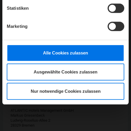
Statistiken
Marketing
KONTAKT ATLANTIC HOTELS MANAGEMENT
GMBH
Alle Cookies zulassen
u
Markus Griesenbeck
Ausgewählte Cookies zulassen
Geschäftsführer
Y
+49 (0) 421 944888-0
Nur notwendige Cookies zulassen
h
geschaeftsleitung@atlantic-hotels.de
ATLANTIC Hotels Management GmbH
Markus Griesenbeck
Ludwig-Roselius-Allee 2
28329 Bremen