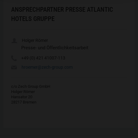
ANSPRECHPARTNER PRESSE ATLANTIC
HOTELS GRUPPE
u
Holger Römer
Presse- und Öffentlichkeitsarbeit
Y
+49 (0) 421 41007-113
h
hroemer@zech-group.com
c/o Zech Group GmbH
Holger Römer
Hansator 20
28217 Bremen