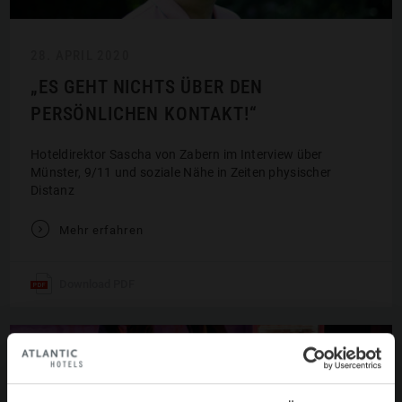
28. APRIL 2020
„ES GEHT NICHTS ÜBER DEN
PERSÖNLICHEN KONTAKT!“
Hoteldirektor Sascha von Zabern im Interview über
Münster, 9/11 und soziale Nähe in Zeiten physischer
Distanz
V
Mehr erfahren
Download PDF