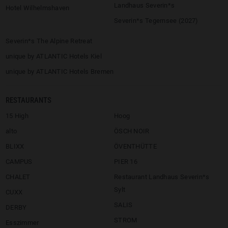
Landhaus Severin*s
Hotel Wilhelmshaven
Severin*s Tegernsee (2027)
Severin*s The Alpine Retreat
unique by ATLANTIC Hotels Kiel
unique by ATLANTIC Hotels Bremen
RESTAURANTS
15 High
Hoog
alto
ÖSCH NOIR
BLIXX
ÖVENTHÜTTE
CAMPUS
PIER 16
CHALET
Restaurant Landhaus Severin*s
Sylt
CUXX
SALIS
DERBY
STROM
Esszimmer