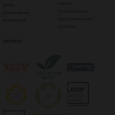
TANÖSHI
gottlieb
The LOUIS Grillroom
Grillroom Münster
Tipken’s by Nils Henkel
HEXENWEIHER
VICTORIAN
ZERTIFIKATE
Logo:
Logo:
©
©
Newcomer
Loop
Award
Design
2021
Award
Logo: