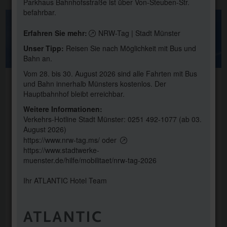
Parkhaus Bahnhofsstraße ist über Von-Steuben-Str.
befahrbar.
Erfahren Sie mehr:
NRW-Tag | Stadt Münster
Unser Tipp:
Reisen Sie nach Möglichkeit mit Bus und
Bahn an.
Vom 28. bis 30. August 2026 sind alle Fahrten mit Bus
und Bahn innerhalb Münsters kostenlos. Der
14. OKTOBER 2022
Hauptbahnhof bleibt erreichbar.
AUSGEZEICHNET VON FACHJURY UND
Weitere Informationen:
Verkehrs-Hotline Stadt Münster:
0251 492-1077
(ab 03.
PUBLIKUM: DAS ATLANTIC HOTEL
August 2026)
MÜNSTER WURDE IN ZWEI KATEGORIEN
https://www.nrw-tag.ms/
oder
https://www.stadtwerke-
DES INTERNATIONALEN LOOP DESIGN
muenster.de/hilfe/mobilitaet/nrw-tag-2026
AWARDS HONORIERT
Ihr ATLANTIC Hotel Team
Das neue ATLANTIC Hotel Münster ist mit seinem urbanen
BBQ-Restaurant „Grillroom“ und seiner ATLANTIC Skybar
in nur einem Jahr zu einem beliebten Bestandteil der
Münsteraner Gesellschaft geworden. Jetzt bekommt das