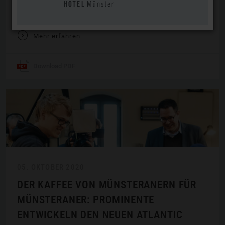
Hotel auch für sein modernes Design eine besondere,
internationale Würdigung.
V
Mehr erfahren
Download PDF
05. OKTOBER 2020
DER KAFFEE VON MÜNSTERANERN FÜR
MÜNSTERANER: PROMINENTE
ENTWICKELN DEN NEUEN ATLANTIC