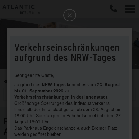
b
Schließen
Verkehrseinschränkungen
aufgrund des NRW-Tages
Sehr geehrte Gäste,
BITTE WÄHLEN SIE EINEN BEREICH
aufgrund des
NRW-Tages
kommt es vom
23. August
bis 01. September 2026
zu
Pressemitteilungen
Verkehrseinschränkungen in der Innenstadt.
Großflächige Sperrungen des Individualverkehrs
innerhalb der Innenstadt gelten ab dem 26. August um
18:00 Uhr, Sperrungen im Bahnhofsumfeld ab dem 27.
PRESSEMITTEILUNGEN
August 18:00 Uhr.
Das Parkhaus Engelenschanze & auch Bremer Platz
ATLANTIC HOTEL MÜNSTER
werden geöffnet bleiben.