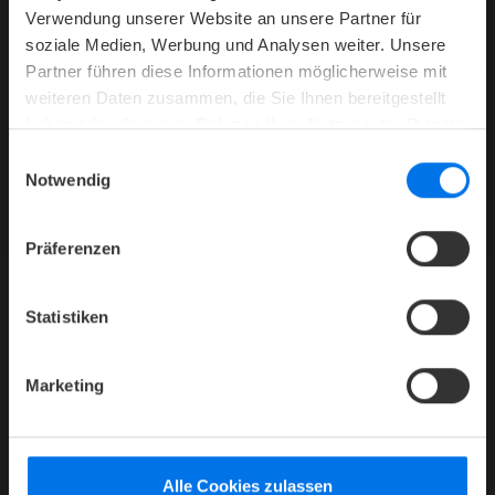
Verwendung unserer Website an unsere Partner für
soziale Medien, Werbung und Analysen weiter. Unsere
Partner führen diese Informationen möglicherweise mit
weiteren Daten zusammen, die Sie Ihnen bereitgestellt
haben oder die sie im Rahmen Ihrer Nutzung der Dienste
gesammelt haben.
ATLANTIC HOTELS NEWSLETTER
Einwilligungsauswahl
Jetzt abonnieren und kein Angebot mehr verpassen.
Notwendig
ZUR NEWSLETTER-ANMELDUNG
Präferenzen
Statistiken
HOTEL
Mediacenter
Marketing
Presse
Karriere
Kontakt
Alle Cookies zulassen