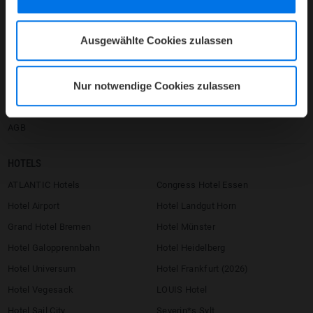
Firmenlogin
Umbuchen / Stornieren
Ausgewählte Cookies zulassen
Impressum
Compliance
Nur notwendige Cookies zulassen
Datenschutz
Barrierefreiheitserklärung
AGB
HOTELS
ATLANTIC Hotels
Congress Hotel Essen
Hotel Airport
Hotel Landgut Horn
Grand Hotel Bremen
Hotel Münster
Hotel Galopprennbahn
Hotel Heidelberg
Hotel Universum
Hotel Frankfurt (2026)
Hotel Vegesack
LOUIS Hotel
Hotel Sail City
Severin*s Sylt