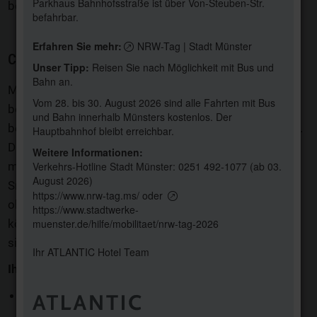
Parkhaus Bahnhofsstraße ist über Von-Steuben-Str.
bezahlen!
befahrbar.
Erfahren Sie mehr:
NRW-Tag | Stadt Münster
CHECK-IN MIT STRAIV.IO
Unser Tipp:
Reisen Sie nach Möglichkeit mit Bus und
Bahn an.
Mit straiv.io bieten wir Ihnen eine moderne und
Vom 28. bis 30. August 2026 sind alle Fahrten mit Bus
benutzerfreundliche Möglichkeit,
Ihren Check-in
und Bahn innerhalb Münsters kostenlos. Der
bequem online
oder Vorort per Terminal zu erledigen.
Hauptbahnhof bleibt erreichbar.
Das System ermöglicht Ihnen einen schnellen und
Weitere Informationen:
mühelosen Check-in-Prozess, direkt von Ihrem
Verkehrs-Hotline Stadt Münster:
0251 492-1077
(ab 03.
August 2026)
Smartphone oder Computer aus. Unabhängig davon,
https://www.nrw-tag.ms/
oder
ob Sie gerade zu Hause sind oder unterwegs – Sie
https://www.stadtwerke-
können alle erforderlichen Check-in-Daten einfach &
muenster.de/hilfe/mobilitaet/nrw-tag-2026
sicher von überall eingeben.
Ihr ATLANTIC Hotel Team
Ihre Vorteile mit unserem Online Check-in
:
Zeitersparnis
: Vermeiden Sie lange
Warteschlangen an der Rezeption und checken Sie