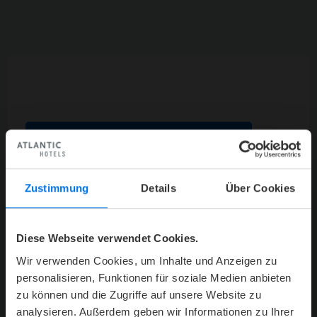
ZUM ONLINE CHECK-IN
Zustimmung
Details
Über Cookies
Diese Webseite verwendet Cookies.
Hinweis: Die Zimmerbuchung muss jeweils
Wir verwenden Cookies, um Inhalte und Anzeigen zu
separat erfolgen – der o.g. Service ist eine
personalisieren, Funktionen für soziale Medien anbieten
zusätzliche Leistung des ATLANTIC Hotel
zu können und die Zugriffe auf unsere Website zu
Münster.
analysieren. Außerdem geben wir Informationen zu Ihrer