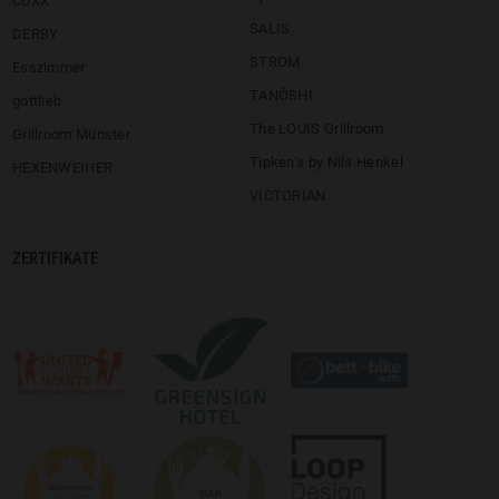
CUXX
SALIS
DERBY
STROM
Esszimmer
TANÖSHI
gottlieb
The LOUIS Grillroom
Grillroom Münster
Tipken’s by Nils Henkel
HEXENWEIHER
VICTORIAN
ZERTIFIKATE
Logo:
Logo:
©
©