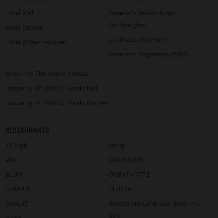
Hotel Kiel
Severin*s Resort & Spa
Öschberghof
Hotel Lübeck
Landhaus Severin*s
Hotel Wilhelmshaven
Severin*s Tegernsee (2027)
Severin*s The Alpine Retreat
unique by ATLANTIC Hotels Kiel
unique by ATLANTIC Hotels Bremen
RESTAURANTS
15 High
Hoog
alto
ÖSCH NOIR
BLIXX
ÖVENTHÜTTE
CAMPUS
PIER 16
CHALET
Restaurant Landhaus Severin*s
Sylt