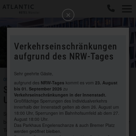
b
Schließen
Verkehrseinschränkungen
aufgrund des NRW-Tages
Sehr geehrte Gäste,
ONLINE CHECK-IN & -OUT
aufgrund des
NRW-Tages
kommt es vom
23. August
SEIEN SIE DIGITAL
bis 01. September 2026
zu
Verkehrseinschränkungen in der Innenstadt.
UNTERWEGS!
Großflächige Sperrungen des Individualverkehrs
innerhalb der Innenstadt gelten ab dem 26. August um
18:00 Uhr, Sperrungen im Bahnhofsumfeld ab dem 27.
Sparen Sie wertvolle Zeit bei Ihrer An- und Abreise –
August 18:00 Uhr.
bei uns können Sie ganz bequem online per Web oder
Das Parkhaus Engelenschanze & auch Bremer Platz
Terminal ein- und auschecken sowie kontaktlos
werden geöffnet bleiben.