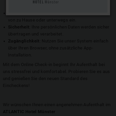
mit wenigen Klicks ein.
Komfort
: Geben Sie Ihre Check-in-Daten bequem
von zu Hause oder unterwegs ein.
Sicherheit
: Ihre persönlichen Daten werden sicher
übertragen und verarbeitet.
Zugänglichkeit
: Nutzen Sie unser System einfach
über Ihren Browser, ohne zusätzliche App-
Installation.
Mit dem Online Check-in beginnt Ihr Aufenthalt bei
uns stressfrei und komfortabel. Probieren Sie es aus
und genießen Sie den neuen Standard des
Eincheckens!
Wir wünschen Ihnen einen angenehmen Aufenthalt im
ATLANTIC Hotel Münster