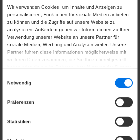
Bereits in Ihrer Tagungspauschale inkludiert sind 1
Wir verwenden Cookies, um Inhalte und Anzeigen zu
Beamer, 1 Leinwand, 1 Flipchart, 1 Pinnwand, 1
personalisieren, Funktionen für soziale Medien anbieten
Moderatorenkoffer sowie Blöcke und Stifte für alle
zu können und die Zugriffe auf unsere Website zu
Gäste.
analysieren. Außerdem geben wir Informationen zu Ihrer
Verwendung unserer Website an unsere Partner für
soziale Medien, Werbung und Analysen weiter. Unsere
V
Mehr erfahren
Partner führen diese Informationen möglicherweise mit
weiteren Daten zusammen, die Sie Ihnen bereitgestellt
haben oder die sie im Rahmen Ihrer Nutzung der Dienste
gesammelt haben.
Einwilligungsauswahl
Notwendig
Präferenzen
Statistiken