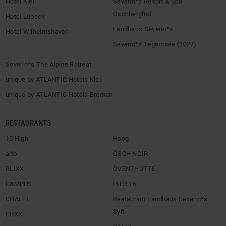
Hotel Kiel
Severin*s Resort & Spa
Öschberghof
Hotel Lübeck
Landhaus Severin*s
Hotel Wilhelmshaven
Severin*s Tegernsee (2027)
Severin*s The Alpine Retreat
unique by ATLANTIC Hotels Kiel
unique by ATLANTIC Hotels Bremen
RESTAURANTS
15 High
Hoog
alto
ÖSCH NOIR
BLIXX
ÖVENTHÜTTE
CAMPUS
PIER 16
CHALET
Restaurant Landhaus Severin*s
Sylt
CUXX