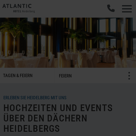
SMART
TAGEN & FEIERN
Menü öffnen/schließ
FEIERN
Tagen
&
Feiern
ERLEBEN SIE HEIDELBERG MIT UNS
Navigation
HOCHZEITEN UND EVENTS
ÜBER DEN DÄCHERN
HEIDELBERGS