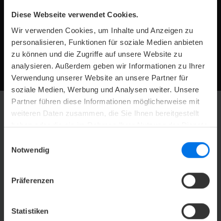
finden Sie die passenden Geräte und Einrichtungen.
Die großen Fensterfronten sorgen für viel Tageslicht und
Diese Webseite verwendet Cookies.
schaffen eine helle und freundliche Trainingsatmosphäre.
Wir verwenden Cookies, um Inhalte und Anzeigen zu
Unser Fitnessstudio ist so gestaltet, dass Sie sich während
personalisieren, Funktionen für soziale Medien anbieten
Ihres Trainings wohlfühlen und optimal konzentrieren
zu können und die Zugriffe auf unsere Website zu
können.
analysieren. Außerdem geben wir Informationen zu Ihrer
Verwendung unserer Website an unsere Partner für
soziale Medien, Werbung und Analysen weiter. Unsere
Partner führen diese Informationen möglicherweise mit
weiteren Daten zusammen, die Sie Ihnen bereitgestellt
haben oder die sie im Rahmen Ihrer Nutzung der Dienste
gesammelt haben.
Einwilligungsauswahl
Notwendig
zurück
vor
q
s
Präferenzen
Statistiken