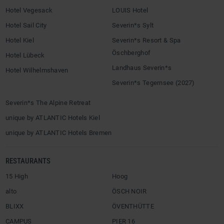
Hotel Vegesack
LOUIS Hotel
Hotel Sail City
Severin*s Sylt
Hotel Kiel
Severin*s Resort & Spa
Öschberghof
Hotel Lübeck
Landhaus Severin*s
Hotel Wilhelmshaven
Severin*s Tegernsee (2027)
Severin*s The Alpine Retreat
unique by ATLANTIC Hotels Kiel
unique by ATLANTIC Hotels Bremen
RESTAURANTS
15 High
Hoog
alto
ÖSCH NOIR
BLIXX
ÖVENTHÜTTE
CAMPUS
PIER 16