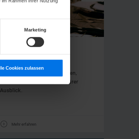
ie im Rahmen Ihrer Nutzung
Marketing
AKTION
X-MAS BRUNCH
lle Cookies zulassen
Ihre Liebsten, köstliches Essen,
Livemusik und ein spektakulärer
Ausblick.
V
Mehr erfahren