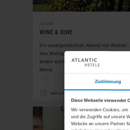
AKTION
WINE & DINE
Ein unvergesslichen Abend mit Weinen
des Weinguts Bassermann-Jordan und
einem exklusiven 5 Gang-Seafood
Menü.
...
Zustimmung
V
Mehr erfahren
Diese Webseite verwendet C
Wir verwenden Cookies, um I
und die Zugriffe auf unsere 
Website an unsere Partner fü