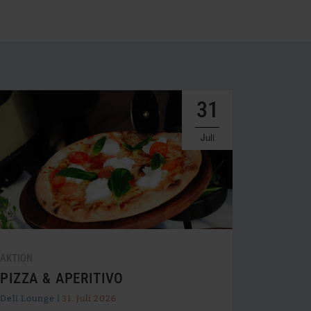
ews
ach
nd
tegorie
ktionen
tern
ltern
31
Juli
AKTION
PIZZA & APERITIVO
Deli Lounge |
31. Juli 2026