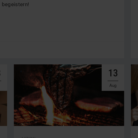
 begeistern!
8
13
Aug