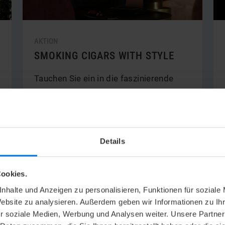
AKTION
SMOKING CIGARS WITH STYLE
Tauchen Sie ein in die faszinierende
Welt der Zigarren.
Details
V
Mehr erfahren
ookies.
nhalte und Anzeigen zu personalisieren, Funktionen für soziale
29
Website zu analysieren. Außerdem geben wir Informationen zu I
r soziale Medien, Werbung und Analysen weiter. Unsere Partner
Nov