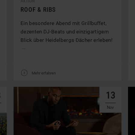
AKTION
ROOF & RIBS
Ein besondere Abend mit Grillbuffet,
dezenten DJ-Beats und einzigartigem
Blick über Heidelbergs Dächer erleben!
...
V
Mehr erfahren
8
13
Nov