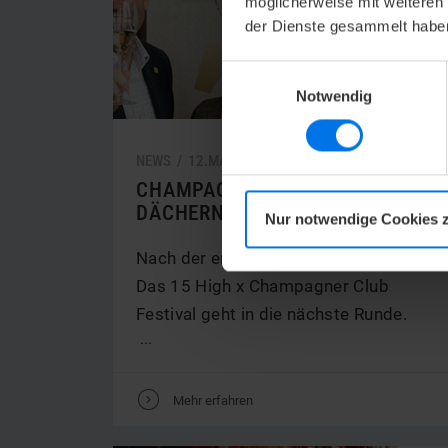
möglicherweise mit weiteren
der Dienste gesammelt habe
Einwilligungsauswahl
Notwendig
NEWS /
12.
MAI
2026
CHAMPAGNERGENUSS ÜBER DEN
DÄCHERN HEIDELBERGS
Nur notwendige Cookies 
Nach der erfolgreichen Premiere 2025:
Das 15 High x Champagner Club
Festival geht in die nächste Runde.
...
V
Mehr erfahren