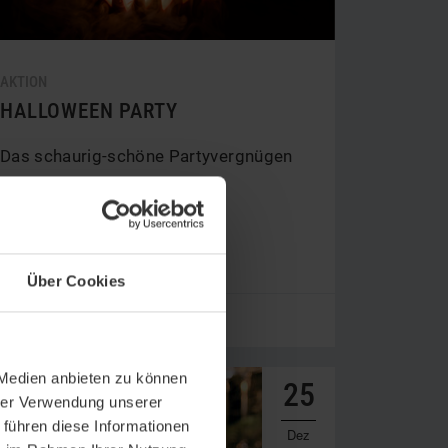
AKTION
HALLOWEEN PARTY
Das schaurig-schöne Partyvergnügen
im 15 High.
Über Cookies
V
Mehr erfahren
 Medien anbieten zu können
25
hrer Verwendung unserer
 führen diese Informationen
Dez