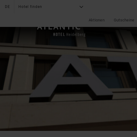
DE
Hotel finden
G
X
Aktionen
Gutscheine
DAS HOTEL
Medical Concierge
News & Aktionen
Service
Angebote
Serviceleistungen
Mediacenter
Nachhaltigkeit
Lage & Anreise
Online Check-In
Kontakt
Online Bezahlung
Bewertungen
Impressionen
Karriere
Fitness