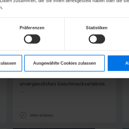
 Daten zusammen, die Sie Ihnen bereitgestellt haben oder die s
n.
Präferenzen
Statistiken
AKTION
SNOWBALL BRUNCH
zulassen
Ausgewählte Cookies zulassen
A
Lassen Sie sich von unseren Gerichten
verwöhnen und genießen Sie ein
unvergessliches Geschmackserlebnis.
...
V
Mehr erfahren