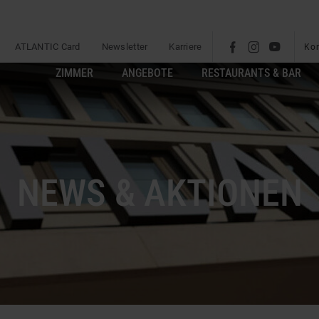
ATLANTIC Card
Newsletter
Karriere
l
é
m
Ko
ZIMMER
ANGEBOTE
RESTAURANTS & BAR
NEWS & AKTIONEN