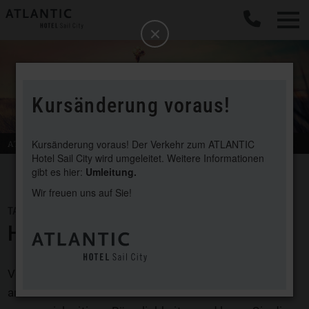
b
Schließen
Kursänderung voraus!
Kursänderung voraus! Der Verkehr zum ATLANTIC
ATLANTIC
Hotel Sail City
Bremerhaven
Hotel Sail City wird umgeleitet. Weitere Informationen
gibt es hier:
Umleitung.
Wir freuen uns auf Sie!
TAGUNGSANGEBOT
HOCHZEIT AM WESERDEICH
Verbringen Sie Ihren schönsten Tag im Leben direkt
am Bremerhavener Weserdeich: Freuen Sie sich auf