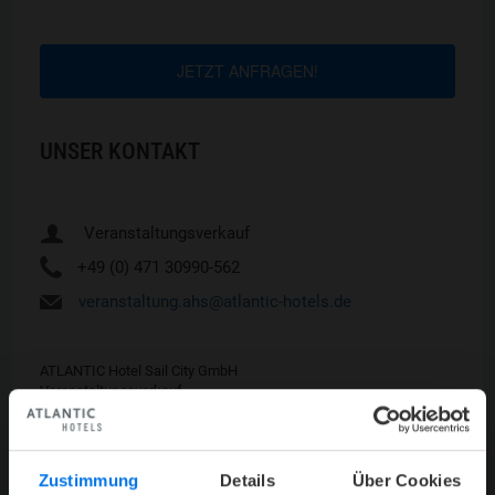
JETZT ANFRAGEN!
UNSER KONTAKT
u
Veranstaltungsverkauf
Y
+49 (0) 471 30990-562
h
veranstaltung.ahs@atlantic-hotels.de
ATLANTIC Hotel Sail City GmbH
Veranstaltungsverkauf
Am Strom 1
27568 Bremerhaven
Zustimmung
Details
Über Cookies