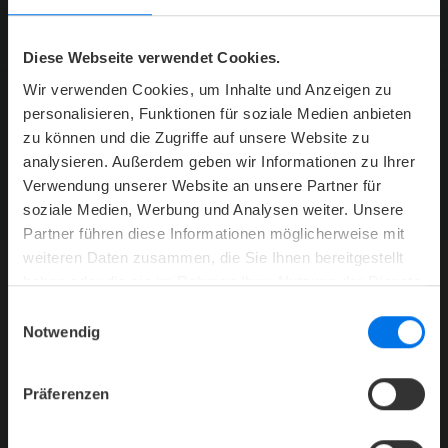
Diese Webseite verwendet Cookies.
Wir verwenden Cookies, um Inhalte und Anzeigen zu
personalisieren, Funktionen für soziale Medien anbieten
zu können und die Zugriffe auf unsere Website zu
ATLANTIC HOTELS NEWSLETTER
analysieren. Außerdem geben wir Informationen zu Ihrer
Jetzt abonnieren und kein Angebot mehr verpassen.
Verwendung unserer Website an unsere Partner für
ZUR NEWSLETTER-ANMELDUNG
soziale Medien, Werbung und Analysen weiter. Unsere
Partner führen diese Informationen möglicherweise mit
weiteren Daten zusammen, die Sie Ihnen bereitgestellt
haben oder die sie im Rahmen Ihrer Nutzung der Dienste
gesammelt haben.
HOTEL
Einwilligungsauswahl
Notwendig
Mediacenter
Presse
Präferenzen
Karriere
Kontakt