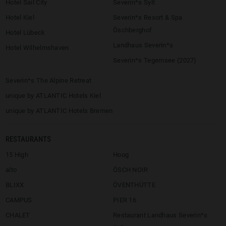
Hotel Sail City
Severin*s Sylt
Hotel Kiel
Severin*s Resort & Spa
Öschberghof
Hotel Lübeck
Landhaus Severin*s
Hotel Wilhelmshaven
Severin*s Tegernsee (2027)
Severin*s The Alpine Retreat
unique by ATLANTIC Hotels Kiel
unique by ATLANTIC Hotels Bremen
RESTAURANTS
15 High
Hoog
alto
ÖSCH NOIR
BLIXX
ÖVENTHÜTTE
CAMPUS
PIER 16
CHALET
Restaurant Landhaus Severin*s