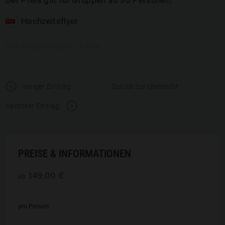
Der Preis gilt für Gruppen ab 30 Personen.
Hochzeitsflyer
Foto: © Lasse Designen – Fotolia
t
voriger Eintrag
Zurück zur Übersicht
V
nächster Eintrag
PREISE & INFORMATIONEN
149,00 €
ab
pro Person