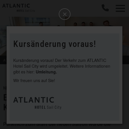
b
Schließen
Kursänderung voraus!
Kursänderung voraus! Der Verkehr zum ATLANTIC
ATLANTIC
Hotel Sail City
Bremerhaven
Hotel Sail City wird umgeleitet. Weitere Informationen
gibt es hier:
Umleitung.
Wir freuen uns auf Sie!
NEWS / 22. NOVEMBER 2017
EINE BÄRENSTARKE
KOOPERATION!
Pünktlich zum Start der neuen Saison wurde die