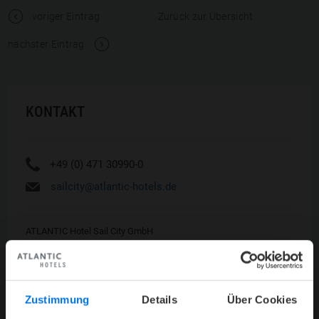
t
voriger Eintrag
Zurück zur Übersicht
V
nächster Eintrag
KONTAKT
Y
+49 (0) 471 30990-0
h
sailcity@atlantic-hotels.de
ATLANTIC Hotel Sail City GmbH
Am Strom 1
27568 Bremerhaven
Zustimmung
Details
Über Cookies