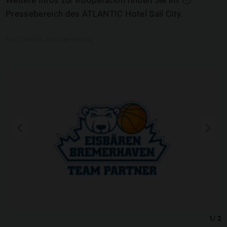
Weitere Infos zur Kooperation finden Sie im
Pressebereich des ATLANTIC Hotel Sail City
.
Foto Titelbild: Nordsee Zeitung
q
s
1
/
2