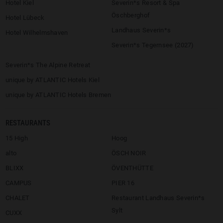
Hotel Kiel
Severin*s Resort & Spa
Öschberghof
Hotel Lübeck
Landhaus Severin*s
Hotel Wilhelmshaven
Severin*s Tegernsee (2027)
Severin*s The Alpine Retreat
unique by ATLANTIC Hotels Kiel
unique by ATLANTIC Hotels Bremen
RESTAURANTS
15 High
Hoog
alto
ÖSCH NOIR
BLIXX
ÖVENTHÜTTE
CAMPUS
PIER 16
CHALET
Restaurant Landhaus Severin*s
Sylt
CUXX