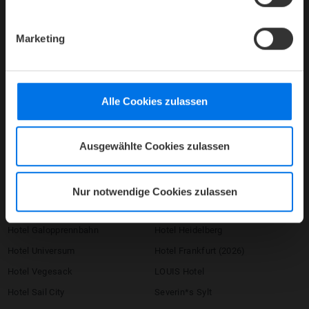
Barrierefreiheitserklärung
AGB
Marketing
Impressum
Compliance
Firmenlogin
Alle Cookies zulassen
Umbuchen / Stornieren
Ausgewählte Cookies zulassen
HOTELS
ATLANTIC Hotels
Congress Hotel Essen
Hotel Airport
Hotel Landgut Horn
Nur notwendige Cookies zulassen
Grand Hotel Bremen
Hotel Münster
Hotel Galopprennbahn
Hotel Heidelberg
Hotel Universum
Hotel Frankfurt (2026)
Hotel Vegesack
LOUIS Hotel
Hotel Sail City
Severin*s Sylt