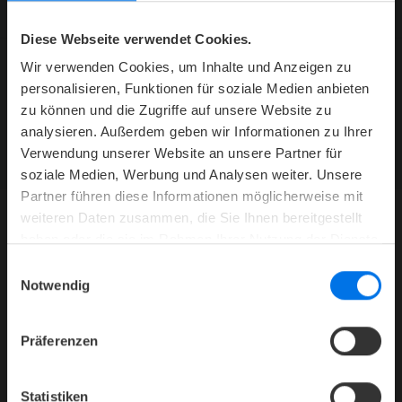
Diese Webseite verwendet Cookies.
Wir verwenden Cookies, um Inhalte und Anzeigen zu
personalisieren, Funktionen für soziale Medien anbieten
ATLANTIC HOTELS NEWSLETTER
zu können und die Zugriffe auf unsere Website zu
Jetzt abonnieren und kein Angebot mehr verpassen.
analysieren. Außerdem geben wir Informationen zu Ihrer
ZUR NEWSLETTER-ANMELDUNG
Verwendung unserer Website an unsere Partner für
soziale Medien, Werbung und Analysen weiter. Unsere
Partner führen diese Informationen möglicherweise mit
weiteren Daten zusammen, die Sie Ihnen bereitgestellt
haben oder die sie im Rahmen Ihrer Nutzung der Dienste
HOTEL
gesammelt haben.
Einwilligungsauswahl
Mediacenter
Notwendig
Presse
Karriere
Präferenzen
Kontakt
Datenschutz
Statistiken