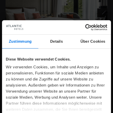
Maximale
Maximale
Zimmergröße:
169 €
Preis
pro
2
p
R
2
28 m
ab
1
o
Anzahl
Anzahl
Nacht
Erwachsene:
Kinder:
Zustimmung
Details
Über Cookies
DELUXE ZIMMER
In den Zimmern der Kategorie Deluxe genießen
Diese Webseite verwendet Cookies.
Reisende eine erholsame Aussicht ins Grüne – zum
Beispiel auf die beliebte Münsteraner Promenade.
Wir verwenden Cookies, um Inhalte und Anzeigen zu
personalisieren, Funktionen für soziale Medien anbieten
zu können und die Zugriffe auf unsere Website zu
analysieren. Außerdem geben wir Informationen zu Ihrer
Verwendung unserer Website an unsere Partner für
soziale Medien, Werbung und Analysen weiter. Unsere
V
K
Zimmerdetails
Jetzt buchen
Partner führen diese Informationen möglicherweise mit
weiteren Daten zusammen, die Sie Ihnen bereitgestellt