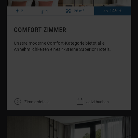
Maximale
Maximale
Zimmergröße:
149 €
Preis
pro
2
p
R
2
28 m
ab
1
o
Anzahl
Anzahl
Nacht
Erwachsene:
Kinder:
COMFORT ZIMMER
Unsere moderne Comfort-Kategorie bietet alle
Annehmlichkeiten eines 4-Sterne Superior Hotels.
V
K
Zimmerdetails
Jetzt buchen