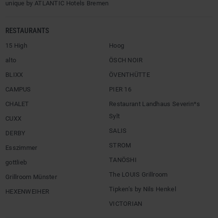
unique by ATLANTIC Hotels Bremen
RESTAURANTS
15 High
Hoog
alto
ÖSCH NOIR
BLIXX
ÖVENTHÜTTE
CAMPUS
PIER 16
CHALET
Restaurant Landhaus Severin*s
Sylt
CUXX
SALIS
DERBY
STROM
Esszimmer
TANÖSHI
gottlieb
The LOUIS Grillroom
Grillroom Münster
Tipken’s by Nils Henkel
HEXENWEIHER
VICTORIAN