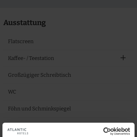
Ausstattung
Flatscreen
Kaffee- / Teestation
Großzügiger Schreibtisch
WC
Föhn und Schminkspiegel
Klimaanlage