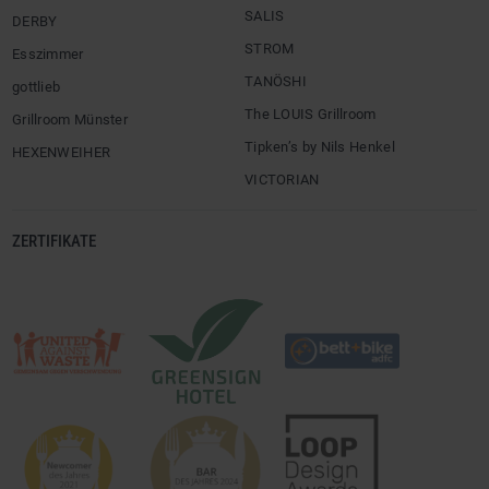
SALIS
DERBY
STROM
Esszimmer
TANÖSHI
gottlieb
The LOUIS Grillroom
Grillroom Münster
Tipken’s by Nils Henkel
HEXENWEIHER
VICTORIAN
ZERTIFIKATE
Logo:
Logo:
©
©
Newcomer
Loop