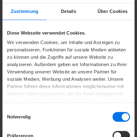
Doppelbett
Zustimmung
Details
Über Cookies
Bad mit Dusche
Diese Webseite verwendet Cookies.
Chaiselongue
Wir verwenden Cookies, um Inhalte und Anzeigen zu
personalisieren, Funktionen für soziale Medien anbieten
Angenehme und flexible Beleuchtung
zu können und die Zugriffe auf unsere Website zu
analysieren. Außerdem geben wir Informationen zu Ihrer
Verwendung unserer Website an unsere Partner für
24-Stunden-Zimmerservice
soziale Medien, Werbung und Analysen weiter. Unsere
Partner führen diese Informationen möglicherweise mit
Kissenmenü
weiteren Daten zusammen, die Sie Ihnen bereitgestellt
haben oder die sie im Rahmen Ihrer Nutzung der Dienste
Kostenfreies High Speed WLAN-/LAN-
gesammelt haben.
Einwilligungsauswahl
Internetzugang (100 mBit/s)
Notwendig
La Biosthetique Pflegeprodukte
Präferenzen