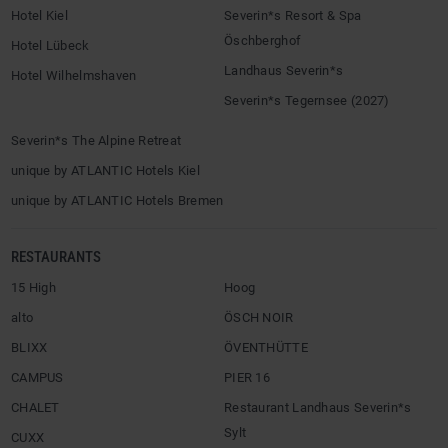
Hotel Kiel
Severin*s Resort & Spa
Öschberghof
Hotel Lübeck
Landhaus Severin*s
Hotel Wilhelmshaven
Severin*s Tegernsee (2027)
Severin*s The Alpine Retreat
unique by ATLANTIC Hotels Kiel
unique by ATLANTIC Hotels Bremen
RESTAURANTS
15 High
Hoog
alto
ÖSCH NOIR
BLIXX
ÖVENTHÜTTE
CAMPUS
PIER 16
CHALET
Restaurant Landhaus Severin*s
Sylt
CUXX