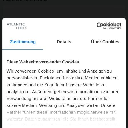
Zustimmung
Details
Über Cookies
Diese Webseite verwendet Cookies.
Wir verwenden Cookies, um Inhalte und Anzeigen zu
personalisieren, Funktionen für soziale Medien anbieten
DATENSCHUTZ
*
zu können und die Zugriffe auf unsere Website zu
analysieren. Außerdem geben wir Informationen zu Ihrer
Ich willige ein, dass die ATLANTIC Hotels Management GmbH
Verwendung unserer Website an unsere Partner für
meine oben angegebenen personenbezogenen Daten erhebt und
soziale Medien, Werbung und Analysen weiter. Unsere
zweckgebunden für die Kontaktanfrage bzw. ggfs. für die
Partner führen diese Informationen möglicherweise mit
Anmeldung zum Newsletter verarbeitet. Die personenbezogenen
Daten werden lediglich an Dritte weitergeleitet, wenn dies durch ein
weiteren Daten zusammen, die Sie Ihnen bereitgestellt
Gesetz vorgeschrieben ist. Unsere Informationen zum
haben oder die sie im Rahmen Ihrer Nutzung der Dienste