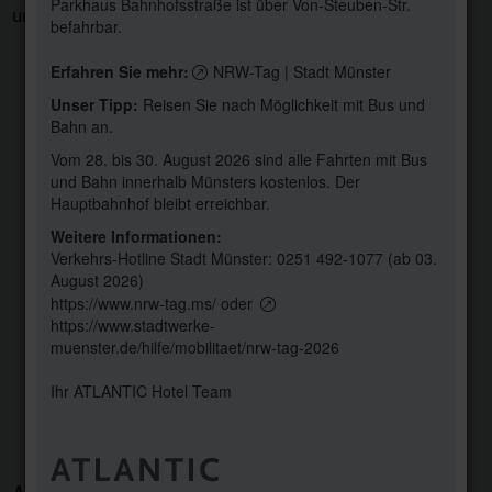
Parkhaus Bahnhofsstraße ist über Von-Steuben-Str.
und Fragen rund um Ihre Veranstaltung zur Seite.
befahrbar.
Erfahren Sie mehr:
NRW-Tag | Stadt Münster
Unser Tipp:
Reisen Sie nach Möglichkeit mit Bus und
Bahn an.
Vom 28. bis 30. August 2026 sind alle Fahrten mit Bus
und Bahn innerhalb Münsters kostenlos. Der
Hauptbahnhof bleibt erreichbar.
Weitere Informationen:
Verkehrs-Hotline Stadt Münster:
0251 492-1077
(ab 03.
August 2026)
https://www.nrw-tag.ms/
oder
https://www.stadtwerke-
MELITTA DREIER
muenster.de/hilfe/mobilitaet/nrw-tag-2026
Veranstaltungsverkaufsleitung
Ihr ATLANTIC Hotel Team
Tel.: +49 (0) 251 20800-562
veranstaltung.ahm@atlantic-hotels.de