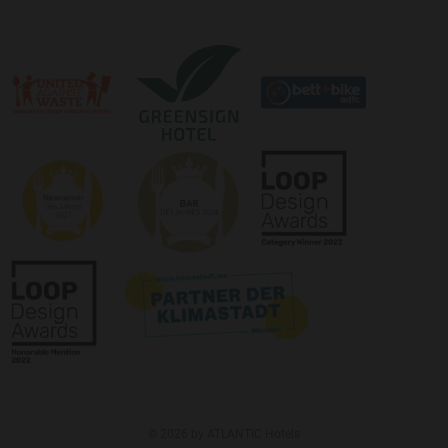
Logo:
Logo:
©
©
Newcomer
Loop
Award
Design
2021
Award
Logo:
des
©
Magazins
Loop
„Münster
Design
geht
Award
aus“
© 2026 by ATLANTIC Hotels