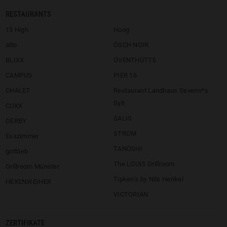
RESTAURANTS
15 High
Hoog
alto
ÖSCH NOIR
BLIXX
ÖVENTHÜTTE
CAMPUS
PIER 16
CHALET
Restaurant Landhaus Severin*s
Sylt
CUXX
SALIS
DERBY
STROM
Esszimmer
TANÖSHI
gottlieb
The LOUIS Grillroom
Grillroom Münster
Tipken’s by Nils Henkel
HEXENWEIHER
VICTORIAN
ZERTIFIKATE