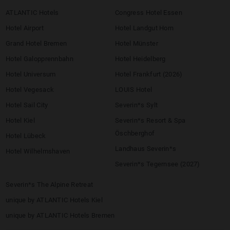
ATLANTIC Hotels
Congress Hotel Essen
Hotel Airport
Hotel Landgut Horn
Grand Hotel Bremen
Hotel Münster
Hotel Galopprennbahn
Hotel Heidelberg
Hotel Universum
Hotel Frankfurt (2026)
Hotel Vegesack
LOUIS Hotel
Hotel Sail City
Severin*s Sylt
Hotel Kiel
Severin*s Resort & Spa
Öschberghof
Hotel Lübeck
Landhaus Severin*s
Hotel Wilhelmshaven
Severin*s Tegernsee (2027)
Severin*s The Alpine Retreat
unique by ATLANTIC Hotels Kiel
unique by ATLANTIC Hotels Bremen