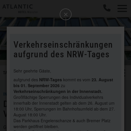
b
Schließen
Verkehrseinschränkungen
aufgrund des NRW-Tages
SMART
Sehr geehrte Gäste,
TAGEN & FEIERN
Menü öffnen/schließ
TEAM
Tagen
aufgrund des
NRW-Tages
kommt es vom
23. August
&
bis 01. September 2026
zu
Feiern
Verkehrseinschränkungen in der Innenstadt.
IN GUTEN HÄNDEN
Navigation
Großflächige Sperrungen des Individualverkehrs
DAS TEAM FÜR IHRE
innerhalb der Innenstadt gelten ab dem 26. August um
18:00 Uhr, Sperrungen im Bahnhofsumfeld ab dem 27.
VERANSTALTUNG IN MÜNSTER
August 18:00 Uhr.
Das Parkhaus Engelenschanze & auch Bremer Platz
werden geöffnet bleiben.
Gerne stehen wir Ihnen bei all Ihren Ideen, Wünschen