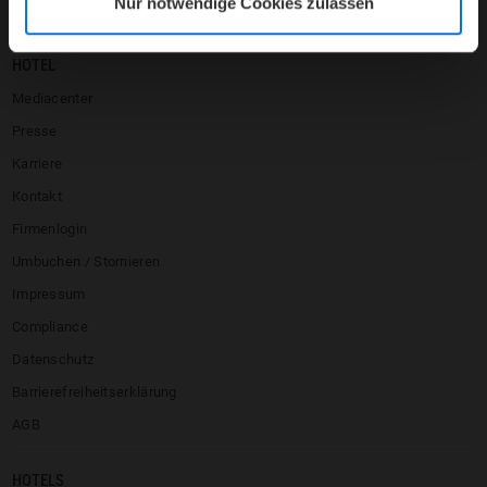
Nur notwendige Cookies zulassen
HOTEL
Mediacenter
Presse
Karriere
Kontakt
Firmenlogin
Umbuchen / Stornieren
Impressum
Compliance
Datenschutz
Barrierefreiheitserklärung
AGB
HOTELS