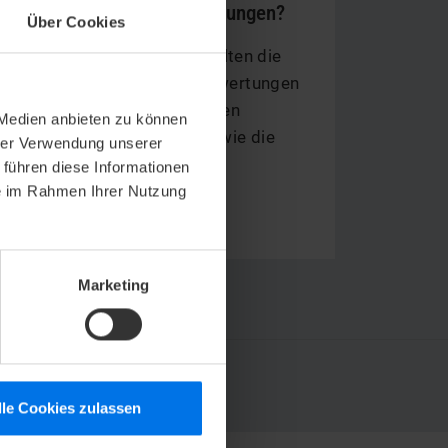
Woher kommen die Bewertungen?
Über Cookies
Mit Hilfe von Revinate verwalten die
ATLANTIC Hotels Gäste-Bewertungen
und ermitteln den angezeigten
 Medien anbieten zu können
Bewertungsdurchschnitt sowie die
hrer Verwendung unserer
Weiterempfehlungsquote.
 führen diese Informationen
ie im Rahmen Ihrer Nutzung
Mehr erfahren
Marketing
MELDUNG
lle Cookies zulassen