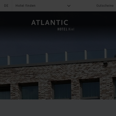
Gutscheine
DE
Hotel finden
G
X
DAS HOTEL
Was uns auszeichnet
News & Aktionen
Online Check-In
Angebote
Online Bezahlung
Fanshop
Serviceleistungen
Mediacenter
Impressionen
Bewertungen
Familie
Lage & Anreise
Fitness
Karriere
Freizeit
Kontakt