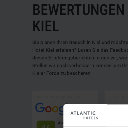
BEWERTUNGEN 
KIEL
Sie planen Ihren Besuch in Kiel und möch
Hotel Kiel erfahren? Lesen Sie das Feedba
diesen Erfahrungsberichten lernen wir, wi
Stellen wir noch verbessern können, um Ih
Kieler Förde zu bescheren.
Unsere Bewertungen bei
Unsere Bew
Ausgezeichnet
4.6
4.3