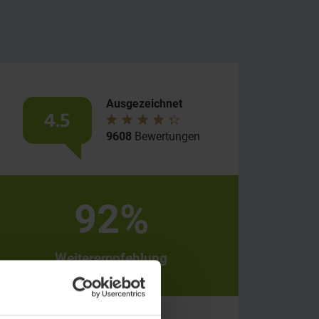
Ausgezeichnet
4.5
9608
Bewertungen
92%
Weiterempfehlung