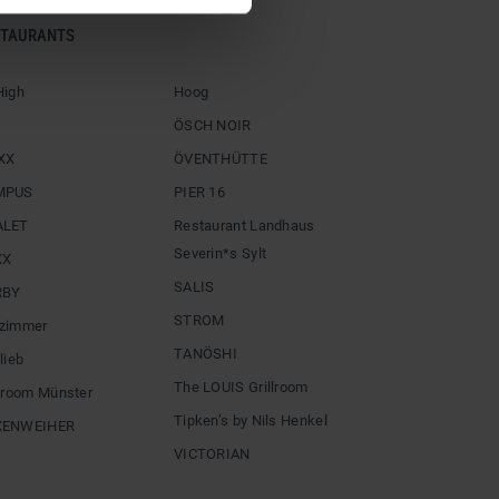
STAURANTS
High
Hoog
ÖSCH NOIR
XX
ÖVENTHÜTTE
MPUS
PIER 16
ALET
Restaurant Landhaus
Severin*s Sylt
XX
SALIS
RBY
STROM
zimmer
TANÖSHI
lieb
The LOUIS Grillroom
llroom Münster
Tipken’s by Nils Henkel
XENWEIHER
VICTORIAN