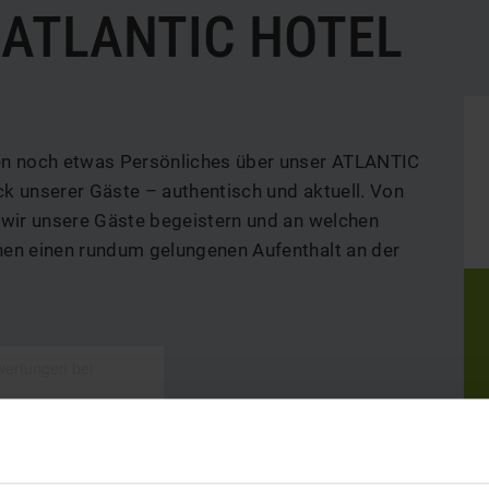
ATLANTIC HOTEL
ten noch etwas Persönliches über unser ATLANTIC
ck unserer Gäste – authentisch und aktuell. Von
e wir unsere Gäste begeistern und an welchen
nen einen rundum gelungenen Aufenthalt an der
ertungen bei
Sehr gut