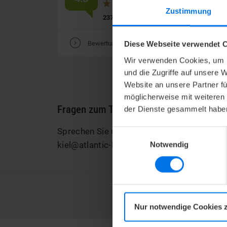
Zustimmung
2377
Bewertungen
V
V
Bewertungen lesen
Bew
Diese Webseite verwendet C
Wir verwenden Cookies, um I
und die Zugriffe auf unsere 
Website an unsere Partner fü
möglicherweise mit weiteren
Fragen zum Thema Bewertungen?
der Dienste gesammelt habe
Sprechen Sie uns gern an: telefonisch unt
Einwilligungsauswahl
kiel@atlantic-hotels.de
.
Notwendig
AT
Jet
Nur notwendige Cookies 