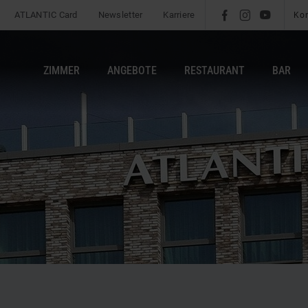
ATLANTIC Card
Newsletter
Karriere
l
é
m
Ko
ZIMMER
ANGEBOTE
RESTAURANT
BAR
b