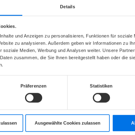
Details
337
Bewertungen
ertungen lesen
ookies.
nhalte und Anzeigen zu personalisieren, Funktionen für soziale
Website zu analysieren. Außerdem geben wir Informationen zu I
r soziale Medien, Werbung und Analysen weiter. Unsere Partner
 Daten zusammen, die Sie Ihnen bereitgestellt haben oder die s
n.
er +49 431 37499-0 oder per E-Mail an
Präferenzen
Statistiken
LANTIC HOTELS NEWSLETTER
ZUR NEWSLETTER-AN
zt abonnieren und kein Angebot mehr verpassen.
zulassen
Ausgewählte Cookies zulassen
A