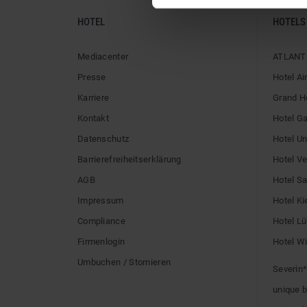
HOTEL
HOTELS
Mediacenter
ATLANTI
Presse
Hotel Ai
Karriere
Grand H
Kontakt
Hotel G
Datenschutz
Hotel U
Barrierefreiheitserklärung
Hotel V
AGB
Hotel Sai
Impressum
Hotel Ki
Compliance
Hotel L
Firmenlogin
Hotel W
Umbuchen / Stornieren
Severin*
unique 