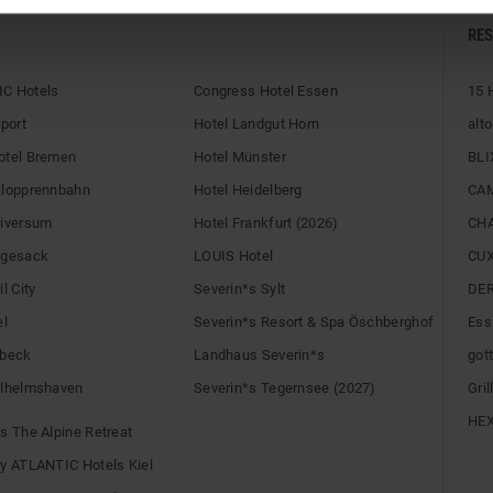
RE
C Hotels
Congress Hotel Essen
15 
rport
Hotel Landgut Horn
alto
otel Bremen
Hotel Münster
BLI
alopprennbahn
Hotel Heidelberg
CA
niversum
Hotel Frankfurt (2026)
CH
egesack
LOUIS Hotel
CU
l City
Severin*s Sylt
DE
el
Severin*s Resort & Spa Öschberghof
Ess
übeck
Landhaus Severin*s
gott
ilhelmshaven
Severin*s Tegernsee (2027)
Gri
HE
s The Alpine Retreat
by ATLANTIC Hotels Kiel