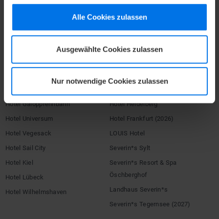
Firmenlogin
Alle Cookies zulassen
Umbuchen / Stornieren
HOTELS
Ausgewählte Cookies zulassen
ATLANTIC Hotels
Congress Hotel Essen
Hotel Airport
Hotel Landgut Horn
Nur notwendige Cookies zulassen
Grand Hotel Bremen
Hotel Münster
Hotel Galopprennbahn
Hotel Heidelberg
Hotel Universum
Hotel Frankfurt (2026)
Hotel Vegesack
LOUIS Hotel
Hotel Sail City
Severin*s Sylt
Hotel Kiel
Severin*s Resort & Spa
Öschberghof
Hotel Lübeck
Landhaus Severin*s
Hotel Wilhelmshaven
Severin*s Tegernsee (2027)