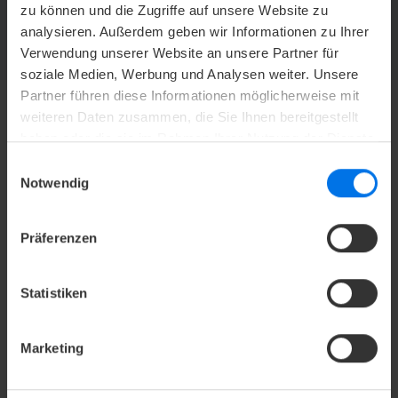
zu können und die Zugriffe auf unsere Website zu
Jetzt abonnieren und kein Angebot mehr verpassen.
analysieren. Außerdem geben wir Informationen zu Ihrer
ZUR NEWSLETTER-ANMELDUNG
Verwendung unserer Website an unsere Partner für
soziale Medien, Werbung und Analysen weiter. Unsere
Partner führen diese Informationen möglicherweise mit
weiteren Daten zusammen, die Sie Ihnen bereitgestellt
haben oder die sie im Rahmen Ihrer Nutzung der Dienste
HOTEL
gesammelt haben.
Einwilligungsauswahl
Mediacenter
Notwendig
Presse
Karriere
Präferenzen
Kontakt
Datenschutz
Statistiken
Barrierefreiheitserklärung
AGB
Marketing
Impressum
Compliance