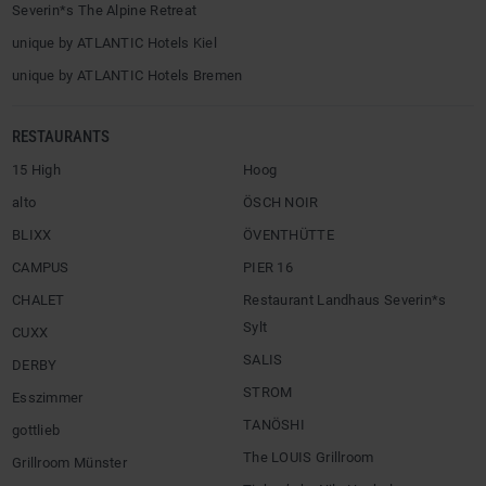
Severin*s The Alpine Retreat
unique by ATLANTIC Hotels Kiel
unique by ATLANTIC Hotels Bremen
RESTAURANTS
15 High
Hoog
alto
ÖSCH NOIR
BLIXX
ÖVENTHÜTTE
CAMPUS
PIER 16
CHALET
Restaurant Landhaus Severin*s
Sylt
CUXX
SALIS
DERBY
STROM
Esszimmer
TANÖSHI
gottlieb
The LOUIS Grillroom
Grillroom Münster