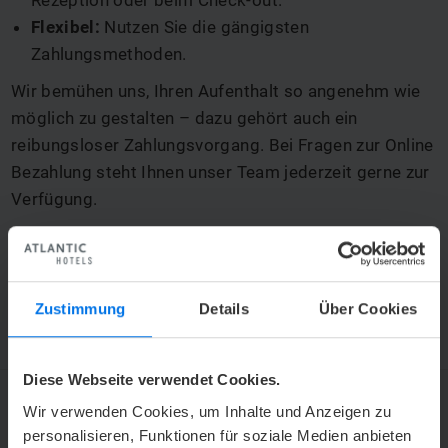
Rezeption oder beim Check-out.
Flexibel:
Nutzen Sie die gängigsten
Zahlungsmethoden.
Wir bemühen uns, Ihren Aufenthalt so angenehm wie
möglich zu gestalten – dazu gehört auch ein
reibungsloser Zahlungsvorgang. Bei Fragen zur Online
Bezahlung steht Ihnen unser Team jederzeit gerne zur
Verfügung.
Wir wünschen Ihnen einen angenehmen Aufenthalt.
Header: © geralt – Pixabay
Zustimmung
Details
Über Cookies
Diese Webseite verwendet Cookies.
Wir verwenden Cookies, um Inhalte und Anzeigen zu
personalisieren, Funktionen für soziale Medien anbieten
ATLANTIC HOTELS NEWSLETTER