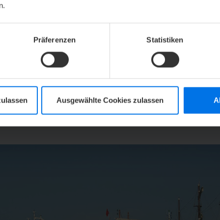
n.
ven Sailing-CUP.
al können Sie die spannende Regatta auf dem Jadebusen 
Präferenzen
Statistiken
 Land erleben. Die einzige Traditionssegler-Regatta an
 JadeWeserPort vorbei. Die Einlaufparade der Segler am 
ht und zudem ein beliebtes Fotomotiv. Das Rahmenprogr
afenrundfahrten und Schiffsbesichtigungen, bis hin zu ei
nes steht bereits fest: Es wird bunt und maritim – an al
zulassen
Ausgewählte Cookies zulassen
A
nen erhalten Sie hier:
www.wilhelmshaven-sailing-cup