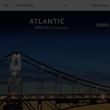
Gutscheine
DE
Hotel finden
G
X
ZIMMER
HOTEL
Was uns auszeichnet
News & Aktionen
Online Bezahlung
Angebote
Serviceleistungen
Mediacenter
UNESCO-Weltnaturerbe
Bewertungen
Wattenmeer
Lage & Anreise
Familie
Karriere
Freizeit
Kontakt
Impressionen
Blogs