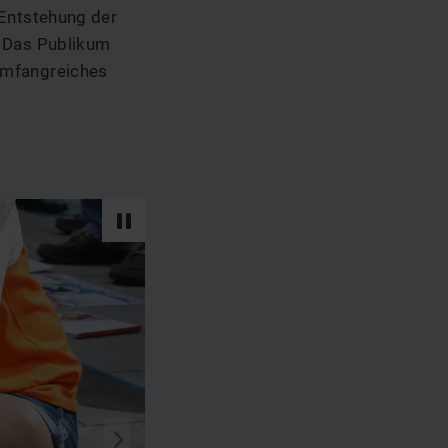
 Entstehung der
. Das Publikum
umfangreiches
vor
s