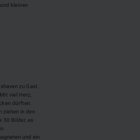
und kleinen
mshaven zu Gast,
it viel Herz,
cken dürften.
 ziehen in den
 30 Bilder, es
in
magneten und ein