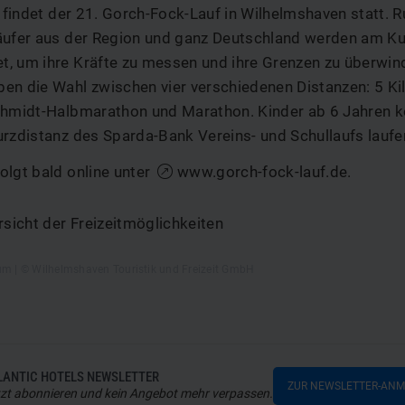
findet der 21. Gorch-Fock-Lauf in Wilhelmshaven statt. 
äufer aus der Region und ganz Deutschland werden am K
, um ihre Kräfte zu messen und ihre Grenzen zu überwin
en die Wahl zwischen vier verschiedenen Distanzen: 5 Ki
chmidt-Halbmarathon und Marathon. Kinder ab 6 Jahren k
urzdistanz des Sparda-Bank Vereins- und Schullaufs laufe
olgt bald online unter
www.gorch-fock-lauf.de
.
sicht der Freizeitmöglichkeiten
um | © Wilhelmshaven Touristik und Freizeit GmbH
LANTIC HOTELS NEWSLETTER
ZUR NEWSLETTER-AN
zt abonnieren und kein Angebot mehr verpassen.