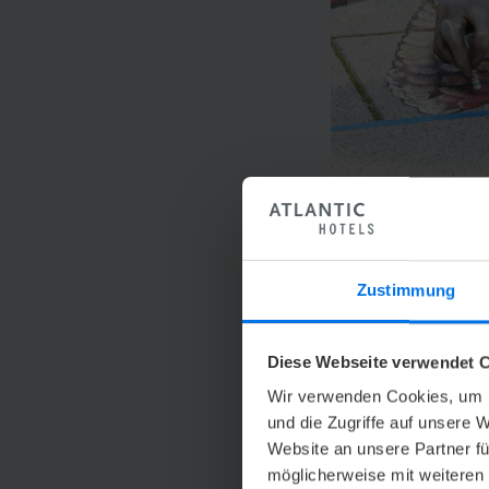
StreetArt Festival Wilhe
Zustimmung
WILHELMSHAVEN
Diese Webseite verwendet C
Wir verwenden Cookies, um I
02. bis 04. Oktob
und die Zugriffe auf unsere 
Innenhafen
Website an unsere Partner fü
möglicherweise mit weiteren
Am letzten Wochen