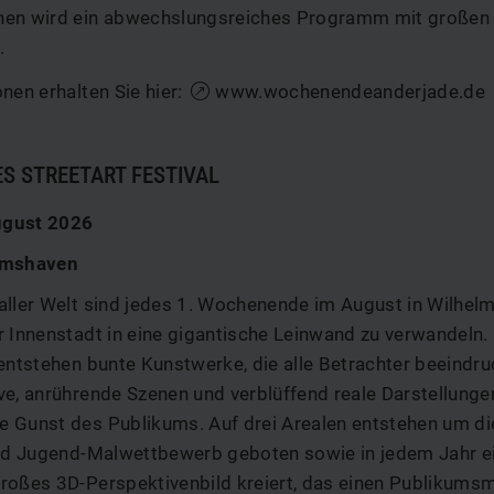
en wird ein abwechslungsreiches Programm mit großen 
.
nen erhalten Sie hier:
www.wochenendeanderjade.de
S STREETART FESTIVAL
August 2026
lmshaven
aller Welt sind jedes 1. Wochenende im August in Wilhel
 Innenstadt in eine gigantische Leinwand zu verwandeln. M
entstehen bunte Kunstwerke, die alle Betrachter beeindru
e, anrührende Szenen und verblüffend reale Darstellungen
 Gunst des Publikums. Auf drei Arealen entstehen um die
und Jugend-Malwettbewerb geboten sowie in jedem Jahr e
roßes 3D-Perspektivenbild kreiert, das einen Publikums