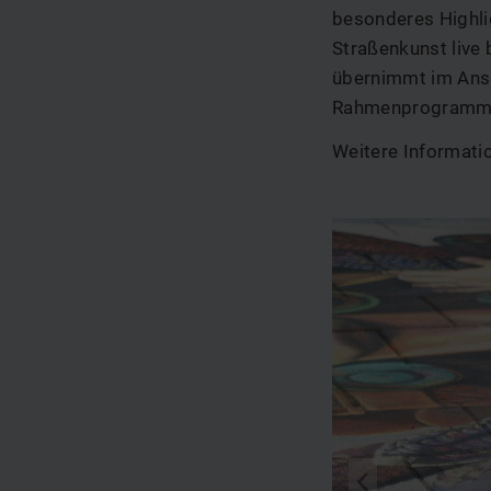
besonderes Highli
Straßenkunst live
übernimmt im Ansc
Rahmenprogramm, 
Weitere Informatio
zurück
q