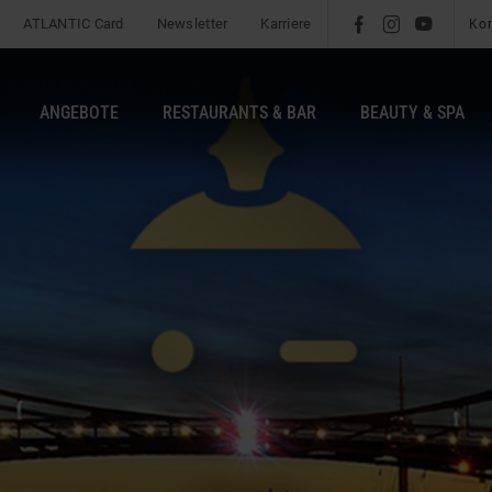
ATLANTIC Card
Newsletter
Karriere
l
é
m
Ko
ANGEBOTE
RESTAURANTS & BAR
BEAUTY & SPA