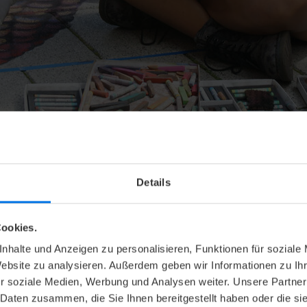
lmshaven © Wilhelmshaven Touristik
Details
 SAILING-CUP
ookies.
nhalte und Anzeigen zu personalisieren, Funktionen für soziale
er 2026
Website zu analysieren. Außerdem geben wir Informationen zu I
r soziale Medien, Werbung und Analysen weiter. Unsere Partner
 Daten zusammen, die Sie Ihnen bereitgestellt haben oder die s
ende im September heißt es wieder „Leinen los!“ zur gr