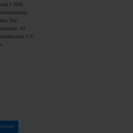
Rund 1.500
ulturzentrum
den. Die
lometer, 10
önnen eine 1,5
n.
MELDUNG