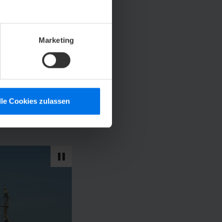
und ein buntes
Marketing
 der Nordsee führt
Nachmittag ist ein
amm reicht von
nem bunten
len Tagen!
lle Cookies zulassen
.de