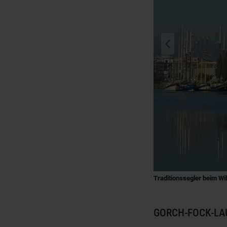
zurück
q
Traditionssegler beim Wi
GORCH-FOCK-LA