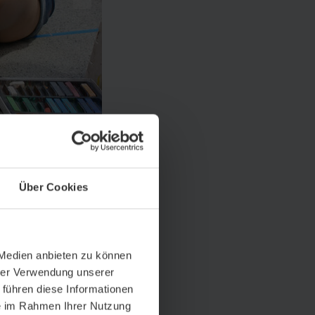
1
/
3
Über Cookies
 Medien anbieten zu können
hrer Verwendung unserer
 führen diese Informationen
ie im Rahmen Ihrer Nutzung
oßen Segelregatta