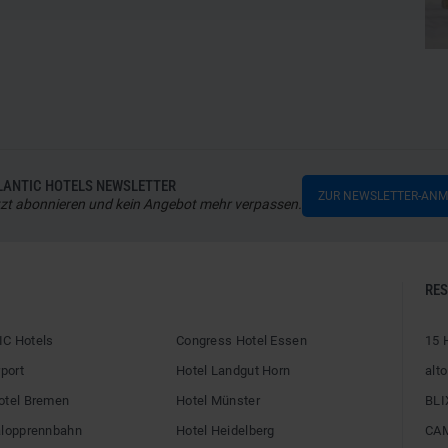
LANTIC HOTELS NEWSLETTER
ZUR NEWSLETTER-AN
zt abonnieren und kein Angebot mehr verpassen.
RE
C Hotels
Congress Hotel Essen
15 
rport
Hotel Landgut Horn
alto
otel Bremen
Hotel Münster
BLI
alopprennbahn
Hotel Heidelberg
CA