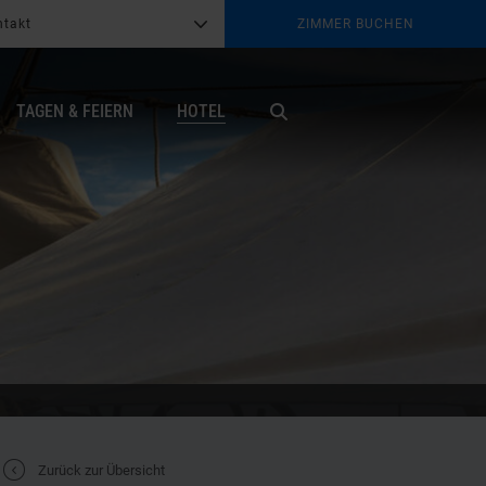
ntakt
ZIMMER BUCHEN
G
b
TAGEN & FEIERN
HOTEL
X
t
Zurück zur Übersicht