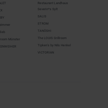
ALET
Restaurant Landhaus
Severin*s Sylt
XX
SALIS
RBY
STROM
zimmer
TANÖSHI
lieb
The LOUIS Grillroom
llroom Münster
Tipken’s by Nils Henkel
XENWEIHER
VICTORIAN