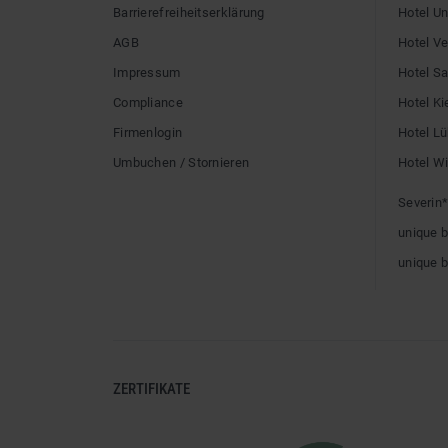
Barrierefreiheitserklärung
Hotel U
AGB
Hotel V
Impressum
Hotel Sai
Compliance
Hotel Ki
Firmenlogin
Hotel L
Umbuchen / Stornieren
Hotel W
Severin*
unique 
unique 
ZERTIFIKATE