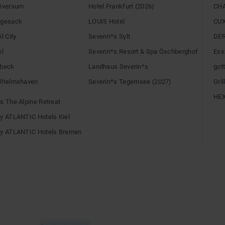
niversum
Hotel Frankfurt (2026)
CH
egesack
LOUIS Hotel
CU
l City
Severin*s Sylt
DE
el
Severin*s Resort & Spa Öschberghof
Ess
übeck
Landhaus Severin*s
gott
ilhelmshaven
Severin*s Tegernsee (2027)
Gri
HE
s The Alpine Retreat
by ATLANTIC Hotels Kiel
by ATLANTIC Hotels Bremen