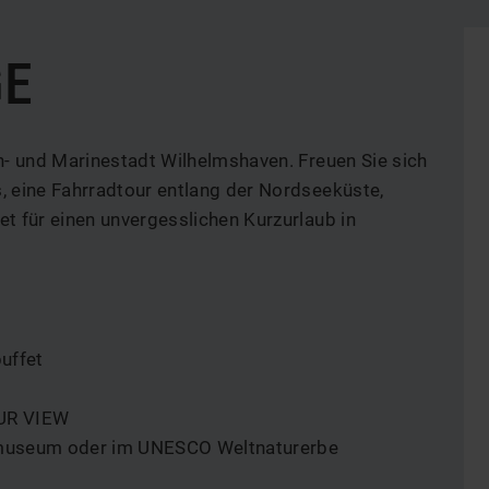
GE
b
n- und Marinestadt Wilhelmshaven. Freuen Sie sich
, eine Fahrradtour entlang der Nordseeküste,
t für einen unvergesslichen Kurzurlaub in
uffet
OUR VIEW
useum oder im UNESCO Weltnaturerbe