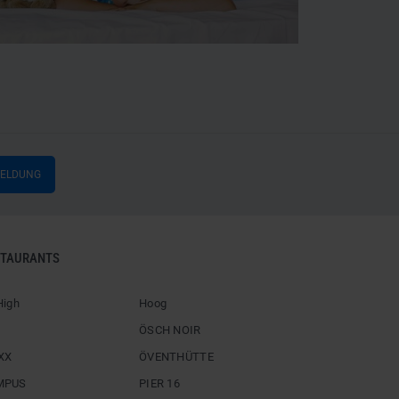
MELDUNG
STAURANTS
High
Hoog
ÖSCH NOIR
XX
ÖVENTHÜTTE
MPUS
PIER 16