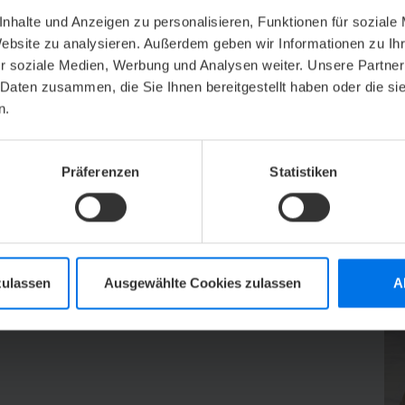
it.
nhalte und Anzeigen zu personalisieren, Funktionen für soziale
 auf Ihre Buchung unter der Telefonnummer
Website zu analysieren. Außerdem geben wir Informationen zu I
an
reservierung.ahw@atlantic-hotels.de
.
r soziale Medien, Werbung und Analysen weiter. Unsere Partner
 Daten zusammen, die Sie Ihnen bereitgestellt haben oder die s
n.
Präferenzen
Statistiken
V
k zur Übersicht
nächster Eintrag
zulassen
Ausgewählte Cookies zulassen
A