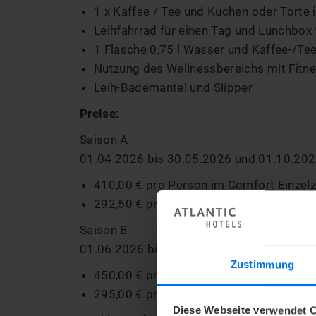
1 x Kaffee / Tee und Kuchen oder Tort
Leihfahrrad für einen Tag und Lunchbox
1 Flasche 0,75 l Wasser und Kaffee-/Te
Nutzung des Wellnessbereichs mit Fitn
Leih-Bademantel und Slipper
Preise:
Saison A
01.04.2026 bis 30.05.2026 und 01.10.202
410,00 € pro Person im Comfort Einze
292,50 € pro Person im Comfort Doppe
Saison B
01.06.2026 bis 30.09.2026
Zustimmung
450,00 € pro Person im Comfort Einze
295,00 € pro Person im Comfort Doppe
Diese Webseite verwendet C