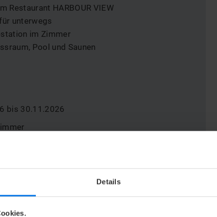
e im Restaurant HARBOUR VIEW
 für unterwegs
estation im Zimmer
essraum, Pool und Saunen
6 bis 30.11.2026
lzimmer
lzimmer
Details
lzimmer
lzimmer
ookies.