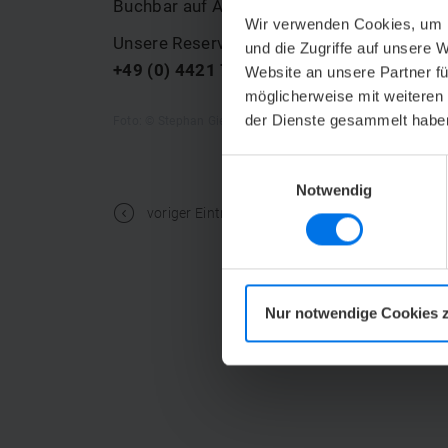
Buchbar auf Anfrage und nach Verfügbarke
Wir verwenden Cookies, um I
Unsere Reservierungsabteilung freut sich
und die Zugriffe auf unsere 
+49 (0) 4421 77338-899
oder per E-Mail 
Website an unsere Partner fü
möglicherweise mit weiteren
der Dienste gesammelt habe
Foto: © Stephan Giesers
Einwilligungsauswahl
Notwendig
t
voriger Eintrag
Zurüc
Nur notwendige Cookies 