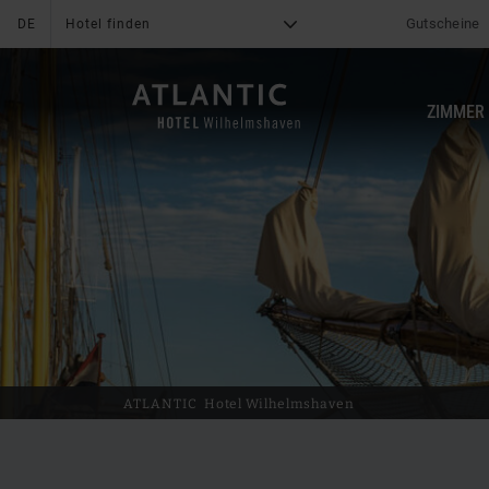
Gutscheine
DE
Hotel finden
G
X
ZIMMER
HOTEL
Was uns auszeichnet
News & Aktionen
Online Bezahlung
Angebote
Serviceleistungen
Mediacenter
UNESCO-Weltnaturerbe
Bewertungen
Wattenmeer
Lage & Anreise
Familie
Karriere
ATLANTIC
Hotel Wilhelmshaven
Freizeit
Kontakt
Impressionen
Blogs