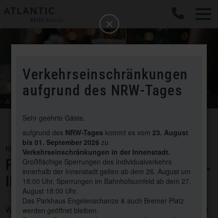
b
Schließen
Verkehrseinschränkungen
aufgrund des NRW-Tages
ATLANTIC
Hotel Münster
Sehr geehrte Gäste,
aufgrund des
NRW-Tages
kommt es vom
23. August
bis 01. September 2026
zu
NEWS / 29. MAI 2026
Verkehrseinschränkungen in der Innenstadt.
FESTLICH GENIESSEN & STILVOLL I
Großflächige Sperrungen des Individualverkehrs
innerhalb der Innenstadt gelten ab dem 26. August um
NS NEUE JAHR
18:00 Uhr, Sperrungen im Bahnhofsumfeld ab dem 27.
August 18:00 Uhr.
Das Parkhaus Engelenschanze & auch Bremer Platz
Wenn Münster sich in festlichem Glanz zeigt, der Duft
werden geöffnet bleiben.