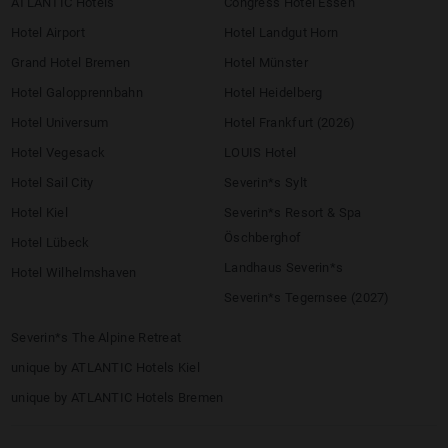
ATLANTIC Hotels
Congress Hotel Essen
Hotel Airport
Hotel Landgut Horn
Grand Hotel Bremen
Hotel Münster
Hotel Galopprennbahn
Hotel Heidelberg
Hotel Universum
Hotel Frankfurt (2026)
Hotel Vegesack
LOUIS Hotel
Hotel Sail City
Severin*s Sylt
Hotel Kiel
Severin*s Resort & Spa
Öschberghof
Hotel Lübeck
Landhaus Severin*s
Hotel Wilhelmshaven
Severin*s Tegernsee (2027)
Severin*s The Alpine Retreat
unique by ATLANTIC Hotels Kiel
unique by ATLANTIC Hotels Bremen