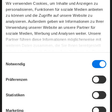
Wir verwenden Cookies, um Inhalte und Anzeigen zu
h
grillroom.ahm@atlantic-hotels.de
personalisieren, Funktionen für soziale Medien anbieten
zu können und die Zugriffe auf unsere Website zu
Restaurant ATLANTIC Grillroom
analysieren. Außerdem geben wir Informationen zu Ihrer
Engelstraße 39
Verwendung unserer Website an unsere Partner für
48143 Münster
soziale Medien, Werbung und Analysen weiter. Unsere
Partner führen diese Informationen möglicherweise mit
weiteren Daten zusammen, die Sie Ihnen bereitgestellt
haben oder die sie im Rahmen Ihrer Nutzung der Dienste
gesammelt haben.
Einwilligungsauswahl
Notwendig
Präferenzen
ATLANTIC HOTELS NEWSLETTER
Jetzt abonnieren und kein Angebot mehr verpassen.
ZUR NEWSLETTER-ANMELDUNG
Statistiken
Marketing