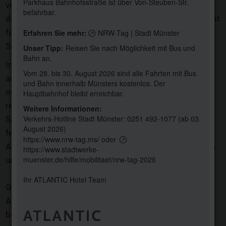
Parkhaus Bahnhofsstraße ist über Von-Steuben-Str.
von gebrannten Mandeln durch die Straßen zieht und
befahrbar.
der Prinzipalmarkt im Lichtermeer erstrahlt, ist es Zeit
für besondere Momente – und genau diese erwarten
Erfahren Sie mehr:
NRW-Tag | Stadt Münster
Sie im ATLANTIC Hotel Münster.
Unser Tipp:
Reisen Sie nach Möglichkeit mit Bus und
Bahn an.
Im Herzen der Stadt laden wir Sie ein, die Feiertage
Vom 28. bis 30. August 2026 sind alle Fahrten mit Bus
auf genussvolle Weise zu erleben. Ob stilvoller Lunch
und Bahn innerhalb Münsters kostenlos. Der
oder festliches Dinner an Weihnachten, ein
Hauptbahnhof bleibt erreichbar.
reichhaltiger Brunch mit süßen und herzhaften
Weitere Informationen:
Verkehrs-Hotline Stadt Münster:
0251 492-1077
(ab 03.
Speisen sowie ein glanzvoller Silvesterabend mit
August 2026)
feinem Menü oder ausgelassener Party – unsere
https://www.nrw-tag.ms/
oder
Angebote machen die schönste Zeit des Jahres noch
https://www.stadtwerke-
muenster.de/hilfe/mobilitaet/nrw-tag-2026
unvergesslicher.
Ihr ATLANTIC Hotel Team
Genießen Sie kulinarische Highlights in gemütlicher
Atmosphäre im ATLANTIC Grillroom, feiern Sie
beschwingt im Engelsaal oder gönnen Sie sich eine