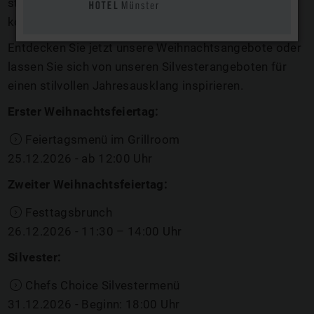
stilvolle Auszeit mit Übernachtung in einem unserer
komfortablen Zimmer.
Entdecken Sie jetzt
unsere Weihnachtsangebote
oder
lassen Sie sich von
unseren Silvesterangeboten
für
einen stilvollen Jahresausklang inspirieren.
Erster Weihnachtsfeiertag:
Feiertagsmenü im Grillroom
25.12.2026 - ab 12:00 Uhr
Zweiter Weihnachtsfeiertag:
Festtagsbrunch
26.12.2026 - 11:30 – 14:00 Uhr
Silvester:
Chefs Choice Silvestermenü
31.12.2026 - Beginn: 18:00 Uhr