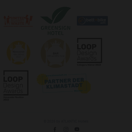
Logo:
Logo:
©
©
Newcomer
Loop
Award
Design
2021
Award
Logo:
des
©
Magazins
Loop
„Münster
Design
geht
Award
aus“
© 2026 by ATLANTIC Hotels
l
é
m