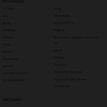
RESTAURANTS
15 High
Hoog
alto
ÖSCH NOIR
BLIXX
ÖVENTHÜTTE
CAMPUS
PIER 16
CHALET
Restaurant Landhaus Severin*s
Sylt
CUXX
SALIS
DERBY
STROM
Esszimmer
TANÖSHI
gottlieb
The LOUIS Grillroom
Grillroom Münster
Tipken’s by Nils Henkel
HEXENWEIHER
VICTORIAN
ZERTIFIKATE