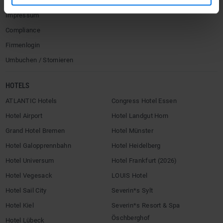
AGB
Impressum
Compliance
Firmenlogin
Umbuchen / Stornieren
HOTELS
ATLANTIC Hotels
Congress Hotel Essen
Hotel Airport
Hotel Landgut Horn
Grand Hotel Bremen
Hotel Münster
Hotel Galopprennbahn
Hotel Heidelberg
Hotel Universum
Hotel Frankfurt (2026)
Hotel Vegesack
LOUIS Hotel
Hotel Sail City
Severin*s Sylt
Hotel Kiel
Severin*s Resort & Spa
Öschberghof
Hotel Lübeck