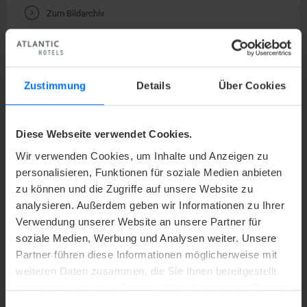
V
Zum Bildarchiv
Zustimmung
Details
Über Cookies
UNSER KONTAKT
Diese Webseite verwendet Cookies.
Wir verwenden Cookies, um Inhalte und Anzeigen zu
personalisieren, Funktionen für soziale Medien anbieten
Y
+49 (0) 421 2589-0
zu können und die Zugriffe auf unsere Website zu
h
landgut-horn@atlantic-hotels.de
analysieren. Außerdem geben wir Informationen zu Ihrer
Verwendung unserer Website an unsere Partner für
soziale Medien, Werbung und Analysen weiter. Unsere
ATLANTIC Hotel Landgut Horn
Leher Heerstraße 140
Partner führen diese Informationen möglicherweise mit
28357 Bremen
weiteren Daten zusammen, die Sie Ihnen bereitgestellt
haben oder die sie im Rahmen Ihrer Nutzung der Dienste
gesammelt haben.