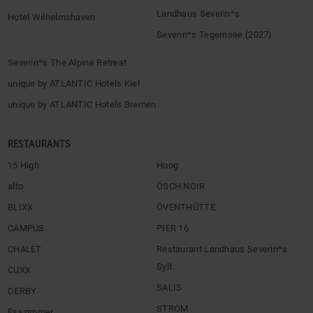
Landhaus Severin*s
Hotel Wilhelmshaven
Severin*s Tegernsee (2027)
Severin*s The Alpine Retreat
unique by ATLANTIC Hotels Kiel
unique by ATLANTIC Hotels Bremen
RESTAURANTS
15 High
Hoog
alto
ÖSCH NOIR
BLIXX
ÖVENTHÜTTE
CAMPUS
PIER 16
CHALET
Restaurant Landhaus Severin*s
Sylt
CUXX
SALIS
DERBY
STROM
Esszimmer