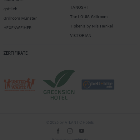
TANÖSHI
gottlieb
The LOUIS Grillroom
Grillroom Münster
Tipken’s by Nils Henkel
HEXENWEIHER
VICTORIAN
ZERTIFIKATE
© 2026 by ATLANTIC Hotels
l
é
m
(öffnet