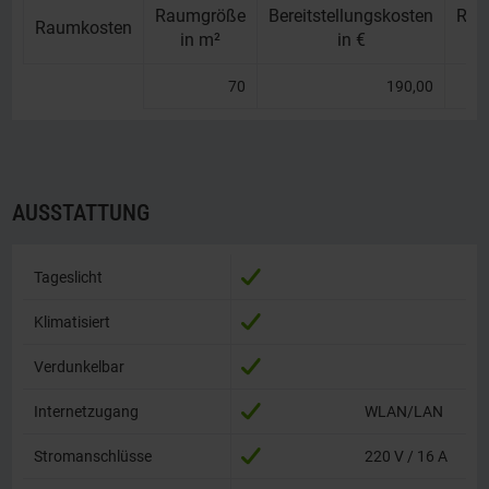
Raumgröße
Bereitstellungskosten
Rau
Raumkosten
Raumkosten
in m²
in €
70
190,00
AUSSTATTUNG
Tageslicht
Tageslicht
Klimatisiert
Klimatisiert
Verdunkelbar
Verdunkelbar
Internetzugang
Internetzugang
WLAN/LAN
Stromanschlüsse
Stromanschlüsse
220 V / 16 A