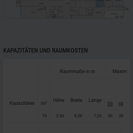
KAPAZITÄTEN UND RAUMKOSTEN
Raummaße in m
Maximale
Höhe
Breite
Länge
Kapazitäten
Kapazitäten
m²
70
3,50
9,50
7,20
50
30
1