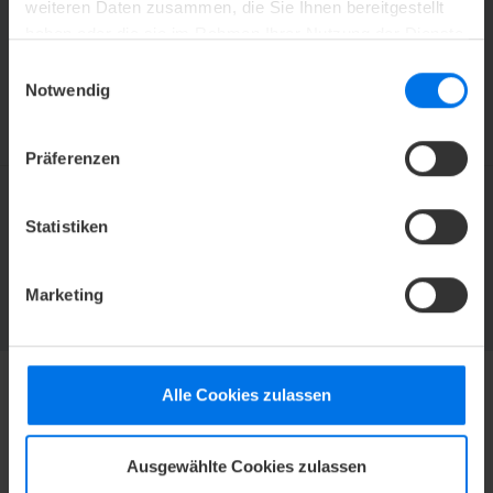
weiteren Daten zusammen, die Sie Ihnen bereitgestellt
haben oder die sie im Rahmen Ihrer Nutzung der Dienste
gesammelt haben.
ZUR RAUMÜBERSICHT
Einwilligungsauswahl
Notwendig
Präferenzen
Statistiken
ATLANTIC HOTELS NEWSLETTER
Jetzt abonnieren und kein Angebot mehr verpassen.
Marketing
ZUR NEWSLETTER-ANMELDUNG
Alle Cookies zulassen
HOTEL
Mediacenter
Ausgewählte Cookies zulassen
Karriere