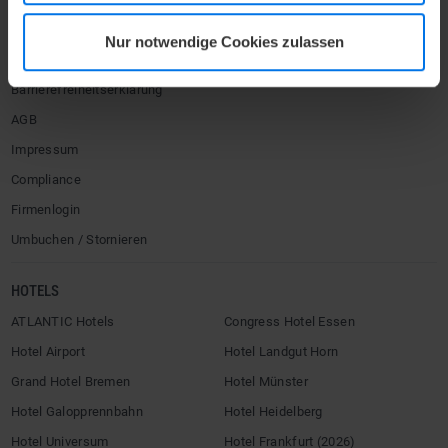
Kontakt
Nur notwendige Cookies zulassen
Datenschutz
Barrierefreiheitserklärung
AGB
Impressum
Compliance
Firmenlogin
Umbuchen / Stornieren
HOTELS
ATLANTIC Hotels
Congress Hotel Essen
Hotel Airport
Hotel Landgut Horn
Grand Hotel Bremen
Hotel Münster
Hotel Galopprennbahn
Hotel Heidelberg
Hotel Universum
Hotel Frankfurt (2026)