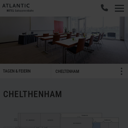
SMART
TAGEN & FEIERN
Menü öffnen/schließ
CHELTENHAM
Tagen
&
Feiern
CHELTHENHAM
Navigation