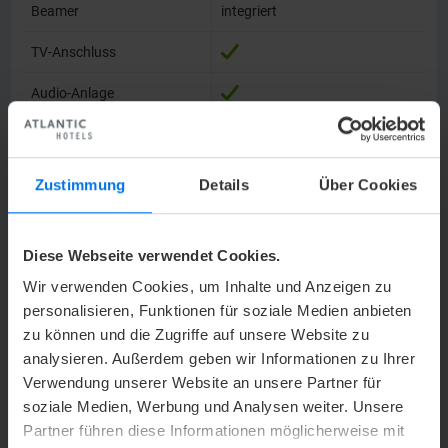
Beamer
Beamer
integriert
TV-Anschluss
TV-Anschluss
Audio-Anlage
Audio-Anlage
Kfz-befahrbar
Kfz-befahrbar
–
Säulen im Raum
Säulen im Raum
–
Zustimmung
Details
Über Cookies
Bodenbelag
Bodenbelag
Teppich
Diese Webseite verwendet Cookies.
1. OG, mit
Lage im Hotel
Lage im Hotel
Lastenaufzug
Wir verwenden Cookies, um Inhalte und Anzeigen zu
personalisieren, Funktionen für soziale Medien anbieten
überdachte
zu können und die Zugriffe auf unsere Website zu
Terrasse,
Besonderheiten
Besonderheiten
raumhohe
analysieren. Außerdem geben wir Informationen zu Ihrer
Fensterfronten
Verwendung unserer Website an unsere Partner für
soziale Medien, Werbung und Analysen weiter. Unsere
Partner führen diese Informationen möglicherweise mit