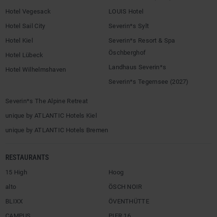
Hotel Vegesack
LOUIS Hotel
Hotel Sail City
Severin*s Sylt
Hotel Kiel
Severin*s Resort & Spa
Öschberghof
Hotel Lübeck
Landhaus Severin*s
Hotel Wilhelmshaven
Severin*s Tegernsee (2027)
Severin*s The Alpine Retreat
unique by ATLANTIC Hotels Kiel
unique by ATLANTIC Hotels Bremen
RESTAURANTS
15 High
Hoog
alto
ÖSCH NOIR
BLIXX
ÖVENTHÜTTE
CAMPUS
PIER 16