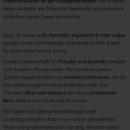
Frühstückswelt an der Galopprennbahn!
Der schöne,
weite Ausblick ins Grüne der Rennbahn ist besonders
an hellen, klaren Tagen wunderbar.
Egal, ob Sie es
süß, herzhaft, vegetarisch oder vegan
mögen, unser reichhaltiges Frühstücksbuffet bietet
für jeden Geschmack etwas.
Unsere Leidenschaft für
Frische und Qualität
spiegelt
sich in jedem Bissen wider. Wir beziehen unsere
Zutaten hauptsächlich von
lokalen Lieferanten
, die für
ihre erstklassigen Produkte bekannt sind. Von
frischem
Obst und Gemüse
bis hin zu
köstlichem
Brot
, Fleisch und Fisch und Bio-Eiern.
Für Gäste mit Lebensmittelallergien oder -
unverträglichkeiten haben wir immer laktosefreie
Milch und glutenfreies Brot vorrätig. Ebenso halten