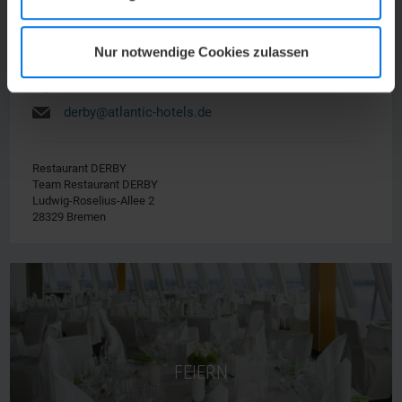
Nur notwendige Cookies zulassen
u
Team Restaurant DERBY
Y
+49 (0) 421 33300-533
h
derby@atlantic-hotels.de
Restaurant DERBY
Team Restaurant DERBY
Ludwig-Roselius-Allee 2
28329 Bremen
FEIERN