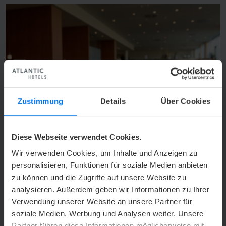
q
s
Zustimmung
Details
Über Cookies
Diese Webseite verwendet Cookies.
Wir verwenden Cookies, um Inhalte und Anzeigen zu
Foto: © Tobias Trapp
personalisieren, Funktionen für soziale Medien anbieten
1
/
6
zu können und die Zugriffe auf unsere Website zu
t
voriger Eintrag
Zurück zur Übersicht
analysieren. Außerdem geben wir Informationen zu Ihrer
Verwendung unserer Website an unsere Partner für
V
nächster Eintrag
soziale Medien, Werbung und Analysen weiter. Unsere
Partner führen diese Informationen möglicherweise mit