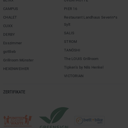
BLIXX
ÖVENTHÜTTE
CAMPUS
PIER 16
CHALET
Restaurant Landhaus Severin*s
Sylt
CUXX
SALIS
DERBY
STROM
Esszimmer
TANÖSHI
gottlieb
The LOUIS Grillroom
Grillroom Münster
Tipken’s by Nils Henkel
HEXENWEIHER
VICTORIAN
ZERTIFIKATE