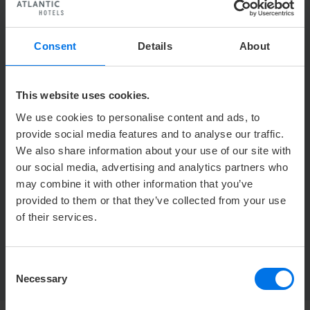
Back to Overview
Consent
Details
About
CONTACT
This website uses cookies.
We use cookies to personalise content and ads, to
Y
+49 (0) 421 944888-0
provide social media features and to analyse our traffic.
h
info@atlantic-hotels.de
We also share information about your use of our site with
our social media, advertising and analytics partners who
may combine it with other information that you’ve
ATLANTIC Hotels Management GmbH
Ludwig-Roselius-Allee 2
provided to them or that they’ve collected from your use
28329 Bremen
of their services.
Consent
Necessary
Selection