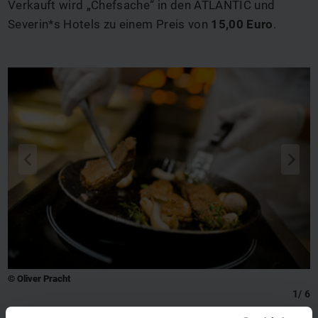
Verkauft wird „Chefsache“ in den ATLANTIC und
Severin*s Hotels zu einem Preis von
15,00 Euro
.
q
s
© Oliver Pracht
1
/
6