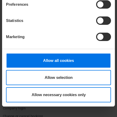
Preferences
COMPANY
Statistics
Media center
Press
Marketing
Career
Contact
Privacy policy
Allow all cookies
Accessibility Statement
Cookie Declaration
Terms & conditions
Allow selection
Imprint
Compliance
Allow necessary cookies only
Certificates
Company login
Change or cancel booking