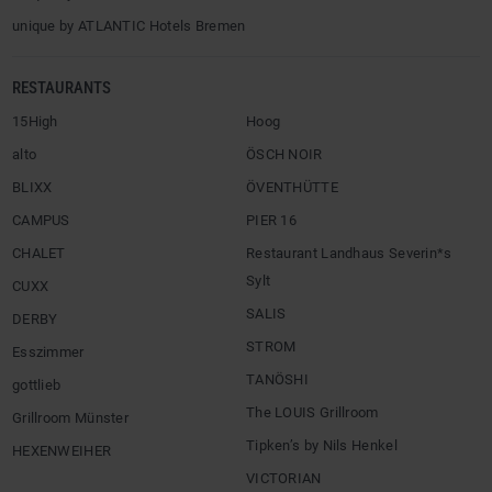
unique by ATLANTIC Hotels Bremen
RESTAURANTS
15High
Hoog
alto
ÖSCH NOIR
BLIXX
ÖVENTHÜTTE
CAMPUS
PIER 16
CHALET
Restaurant Landhaus Severin*s
Sylt
CUXX
SALIS
DERBY
STROM
Esszimmer
TANÖSHI
gottlieb
The LOUIS Grillroom
Grillroom Münster
Tipken’s by Nils Henkel
HEXENWEIHER
VICTORIAN