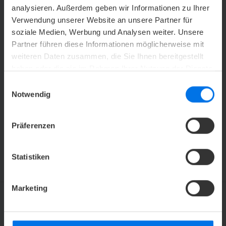
analysieren. Außerdem geben wir Informationen zu Ihrer
UNSER KONTAKT
Verwendung unserer Website an unsere Partner für
soziale Medien, Werbung und Analysen weiter. Unsere
Partner führen diese Informationen möglicherweise mit
Y
+49 (0) 421 2589-0
weiteren Daten zusammen, die Sie Ihnen bereitgestellt
h
landgut-horn@atlantic-hotels.de
haben oder die sie im Rahmen Ihrer Nutzung der Dienste
gesammelt haben.
Einwilligungsauswahl
Notwendig
ATLANTIC Hotel Landgut Horn
Leher Heerstraße 140
28357 Bremen
Präferenzen
Statistiken
Marketing
ATLANTIC HOTELS NEWSLETTER