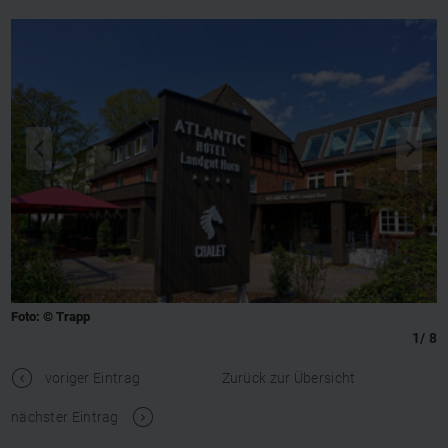
q
s
Foto: © Trapp
1
/
8
t
voriger Eintrag
Zurück zur Übersicht
V
nächster Eintrag