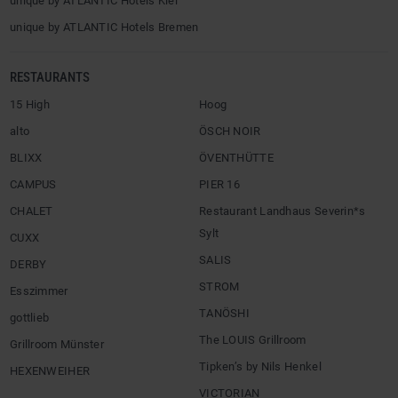
unique by ATLANTIC Hotels Kiel
unique by ATLANTIC Hotels Bremen
RESTAURANTS
15 High
Hoog
alto
ÖSCH NOIR
BLIXX
ÖVENTHÜTTE
CAMPUS
PIER 16
CHALET
Restaurant Landhaus Severin*s
Sylt
CUXX
SALIS
DERBY
STROM
Esszimmer
TANÖSHI
gottlieb
The LOUIS Grillroom
Grillroom Münster
Tipken’s by Nils Henkel
HEXENWEIHER
VICTORIAN