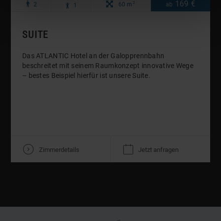
Maximale
Maximale
Zimmergröße:
169 €
Preis
pro
2
p
R
2
60 m
ab
1
o
Anzahl
Anzahl
Nacht
Erwachsene:
Kinder:
SUITE
Das ATLANTIC Hotel an der Galopprennbahn
beschreitet mit seinem Raumkonzept innovative Wege
– bestes Beispiel hierfür ist unsere Suite.
V
K
Zimmerdetails
Jetzt anfragen