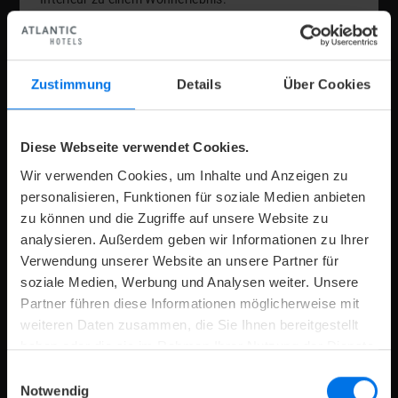
Zustimmung
Details
Über Cookies
V
K
Zimmerdetails
Jetzt anfragen
Diese Webseite verwendet Cookies.
Wir verwenden Cookies, um Inhalte und Anzeigen zu
personalisieren, Funktionen für soziale Medien anbieten
zu können und die Zugriffe auf unsere Website zu
analysieren. Außerdem geben wir Informationen zu Ihrer
Verwendung unserer Website an unsere Partner für
soziale Medien, Werbung und Analysen weiter. Unsere
Partner führen diese Informationen möglicherweise mit
weiteren Daten zusammen, die Sie Ihnen bereitgestellt
Maximale
Maximale
Zimmergröße:
139 €
Preis
pro
2
p
R
2
23 m
ab
1
o
haben oder die sie im Rahmen Ihrer Nutzung der Dienste
Anzahl
Anzahl
Nacht
gesammelt haben.
Erwachsene:
Kinder:
Einwilligungsauswahl
SUPERIOR DOPPELZIMMER
Notwendig