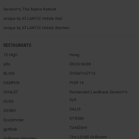
Severin*s The Alpine Retreat
unique by ATLANTIC Hotels Kiel
unique by ATLANTIC Hotels Bremen
RESTAURANTS
15 High
Hoog
alto
ÖSCH NOIR
BLIXX
ÖVENTHÜTTE
CAMPUS
PIER 16
CHALET
Restaurant Landhaus Severin*s
Sylt
CUXX
SALIS
DERBY
STROM
Esszimmer
TANÖSHI
gottlieb
The LOUIS Grillroom
Grillroom Münster