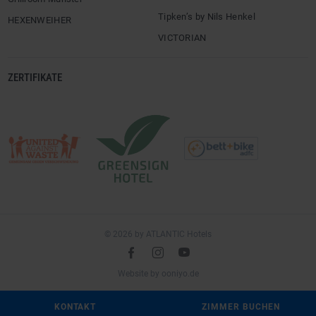
Tipken’s by Nils Henkel
HEXENWEIHER
VICTORIAN
ZERTIFIKATE
© 2026 by ATLANTIC Hotels
l
é
m
(öffnet
Website by
ooniyo.de
in
neuem
KONTAKT
ZIMMER BUCHEN
Fenster)