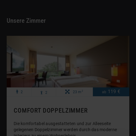
Unsere Zimmer
Maximale
Maximale
Zimmergröße:
119 €
Preis
pro
2
p
R
2
23 m
ab
2
o
Anzahl
Anzahl
Nacht
Erwachsene:
Kinder:
COMFORT DOPPELZIMMER
Die komfortabel ausgestatteten und zur Alleeseite
gelegenen Doppelzimmer werden durch das moderne
Interieur zu einem Wohnerlebnis.