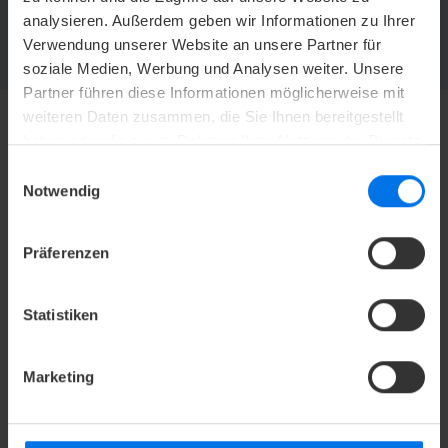
Jetzt abonnieren und kein Angebot mehr verpassen.
analysieren. Außerdem geben wir Informationen zu Ihrer
Verwendung unserer Website an unsere Partner für
ZUR NEWSLETTER-ANMELDUNG
soziale Medien, Werbung und Analysen weiter. Unsere
Partner führen diese Informationen möglicherweise mit
weiteren Daten zusammen, die Sie Ihnen bereitgestellt
haben oder die sie im Rahmen Ihrer Nutzung der Dienste
HOTEL
gesammelt haben.
Einwilligungsauswahl
Mediacenter
Notwendig
Karriere
Kontakt
Präferenzen
Datenschutz
Barrierefreiheitserklärung
Statistiken
AGB
Impressum
Marketing
Compliance
Firmenlogin