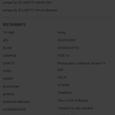
unique by ATLANTIC Hotels Kiel
unique by ATLANTIC Hotels Bremen
RESTAURANTS
15 High
Hoog
alto
ÖSCH NOIR
BLIXX
ÖVENTHÜTTE
CAMPUS
PIER 16
CHALET
Restaurant Landhaus Severin*s
Sylt
CUXX
SALIS
DERBY
STROM
Esszimmer
TANÖSHI
gottlieb
The LOUIS Grillroom
Grillroom Münster
Tipken’s by Nils Henkel
HEXENWEIHER