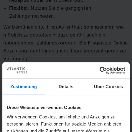
Rezeption oder beim Check-out.
Flexibel:
Nutzen Sie die gängigsten
Zahlungsmethoden.
Wir bemühen uns, Ihren Aufenthalt so angenehm wie
möglich zu gestalten – dazu gehört auch ein
reibungsloser Zahlungsvorgang. Bei Fragen zur Online
Bezahlung steht Ihnen unser Team jederzeit gerne zur
Verfügung.
Wir wünschen Ihnen einen angenehmen Aufenthalt.
Header: © geralt – Pixabay
Zustimmung
Details
Über Cookies
Diese Webseite verwendet Cookies.
Wir verwenden Cookies, um Inhalte und Anzeigen zu
personalisieren, Funktionen für soziale Medien anbieten
ATLANTIC HOTELS NEWSLETTER
zu können und die Zugriffe auf unsere Website zu