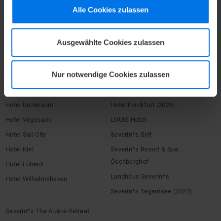
Umbuchen / Stornieren
Alle Cookies zulassen
HOTELS
Ausgewählte Cookies zulassen
ATLANTIC Hotels
Congress Hotel Essen
Hotel Airport
Hotel Landgut Horn
Nur notwendige Cookies zulassen
Grand Hotel Bremen
Hotel Münster
Hotel Galopprennbahn
Hotel Heidelberg
Hotel Universum
Hotel Frankfurt (2026)
Hotel Vegesack
LOUIS Hotel
Hotel Sail City
Severin*s Sylt
Hotel Kiel
Severin*s Resort & Spa
Öschberghof
Hotel Lübeck
Landhaus Severin*s
Hotel Wilhelmshaven
Severin*s Tegernsee (2027)
Severin*s The Alpine Retreat